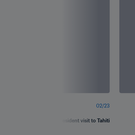
02
/
23
FIFA President visit to Tahiti