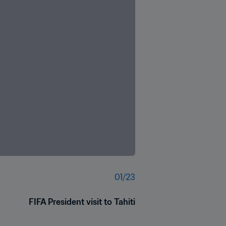
01
/
23
FIFA President visit to Tahiti