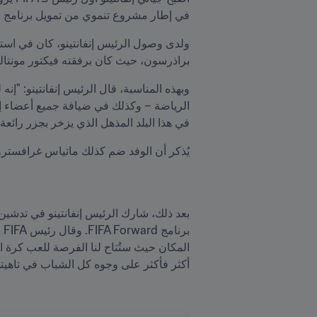
في إطار مشروع تنموي من تمويل برنامج FIFA Forward، كما حضر مراسم الحفل الرائع الذي أقيم بمناسبة افتتاح بطولة مهرجان الجُزُر لكرة القدم.
براذرسون، حيث كان برفقته فيكتور مونتالياني، نائب رئيس FIFA ورئيس اتحاد أمريكا الشما
في هذا البلد المذهل الذي يزخر بجزر رائع
يُذكر أن الوفد ضم كذلك ماتياس غرافستروم،
أكثر فأكثر على وجوه كل الشباب في تاهيتي، 