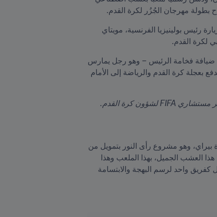
ولدى وصول الرئيس إنفانتينو، كان في استقباله رئيس اتحاد تاهيتي لكرة القدم، تييري أريوتيما، ثم توجه بعد ذلك لزيارة رئيس بولينيزيا الفرنسية، مويتاي 
وبهذه المناسبة، قال الرئيس إنفانتينو: "إنه لمن عظيم شرفنا أن نحظى بهذا الاستقبال هنا في القصر الرئاسي وفي ضيافة فخامة الرئيس – وهو رجل يمارس 
الرياضة – وكذلك في ضيافة جميع أعضاء إدارته، فنحن صراحةً نشعر هنا وكأننا في بيتنا وبين ذوينا، إذ يمكننا معاً الدفع بعجلة كرة القدم والرياضة إلى الأمام 
F لشؤون كرة القدم.
بعد ذلك، شارك الرئيس إنفانتينو في تدشين ملعب جديد بعشب اصطناعي في مقر اتحاد تاهيتي لكرة القدم في بلدة بيراي، وهو مشروع رأى النور بتمويل من 
برنامج FIFA Forward. وقال رئيس FIFA بهذه المناسبة: "يُسعدني أن أساهم مع برنامج FIFA Forward في إنشاء هذا العشب الجميل، بهذا الملعب وهذا 
المكان حيث ستُتاح لنا الفرصة للعب كرة القدم". وأضاف: "كرة القدم رياضةٌ جماعيةٌ، لذلك [علينا أن نواصل] العمل كفريق واحد لرسم البهجة والابتسامة 