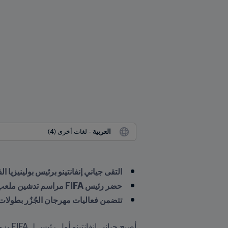
العربية
 - لغات أخرى (4)
التقى جياني إنفانتينو برئيس بولينيزيا 
حضر رئيس FIFA مراسم تدشين ملعب جديد بتمويل من برنامج FIFA Forward
تتضمن فعاليات مهرجان الجُزُر بطولات