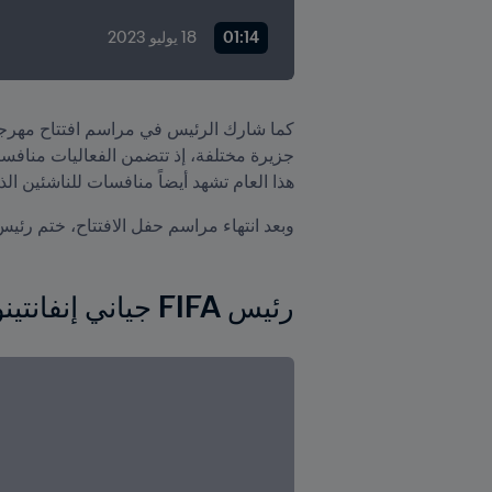
01:14
18 يوليو 2023
هذا العام تشهد أيضاً منافسات للناشئين الذين لا 
وبعد انتهاء مراسم حفل الافتتاح، ختم رئيس FIFA زيارته بالمشاركة في مباراة ودية أقيمت على أرضية الملعب الذي تم تدشينه ل
رئيس FIFA جياني إنفانتينو في زيارة إلى تاهيتي