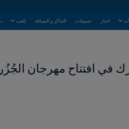
ات
أخبار
تصنيفات
التذاكر و الضيافة
إلعب
دا