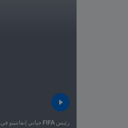
رئيس FIFA جياني إنفانتينو في زيارة إلى تاهيتي