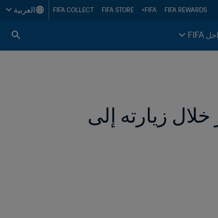
العربية
FIFA COLLECT
FIFA STORE
FIFA+
FIFA REWARDS
خل FIFA
رئيس FIFA يشارك في افتتاح مهرجان الجُزُر خلال زيارته إلى 