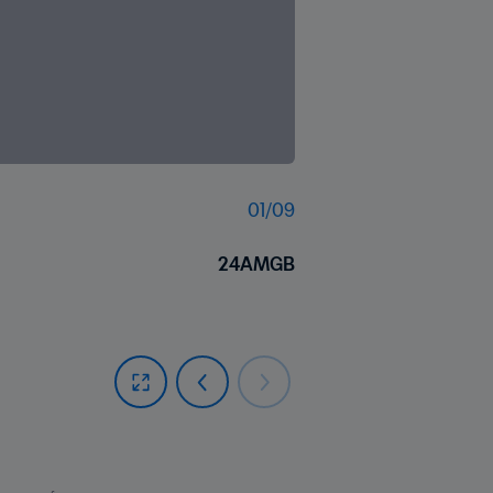
01
/
09
24AMGB