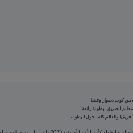
 بين كوت ديفوار وغينيا  
فريقيا والعالم كله" حول البطولة  