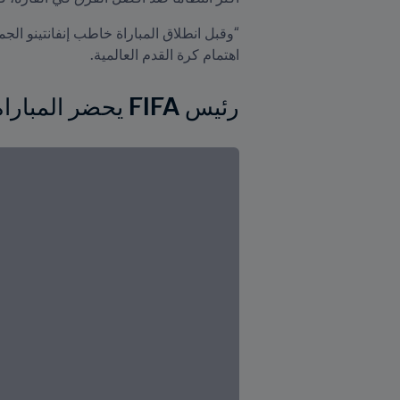
اهتمام كرة القدم العالمية.  
رئيس FIFA يحضر المباراة الافتتاحية لبطولة كأس الأمم الأفريقية كوت ديفوار 2023