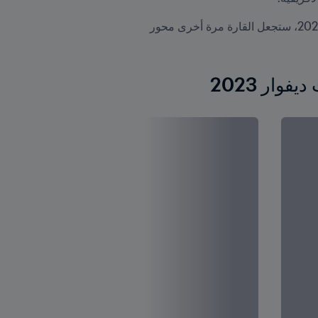
“وقبل انطلاق المباراة خاطب إنفانتينو الجمهور مؤكدًا أن كأس الأمم الأفريقية، التي تستمر حتى 11 فبراير/شباط 2024، ستجعل القارة مرة أخرى محور 