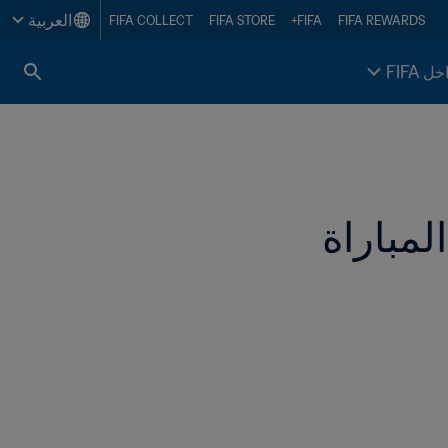
العربية
FIFA COLLECT
FIFA STORE
FIFA+
FIFA REWARDS
خل FIFA
رئيس FIFA يتوقع "بطولة رائعة" بعد حضوره المباراة 