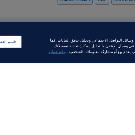
سائل التواصل الاجتماعي وتحليل تدفق البيانات، كما
قسم التف
ي ومجال الإعلان والتحليل. يمكنك تحديد تفضيلاتك
لب بعدم بيع أو مشاركة معلوماتك الشخصية.
بوابة حماية
الاتحادات الأعضاء
FIFA يع
رئيس
للاتحادات الأعضا
فانتينو مخاطباً الاتحاد الأفريقي
إنشاء المحتوى 
رة القدم: كرة القدم في القارة