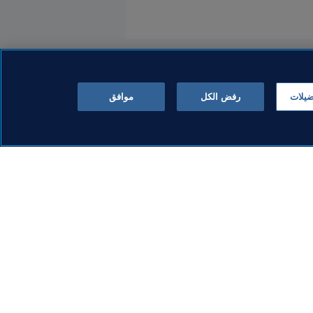
ضيلات
رفض الكل
موافق
قد ورشة عمل رائدة
ء الأفريقية حول
برنامج FIFA Forward
الرقمي
إفريقيا مجتهدة ومتحدة في