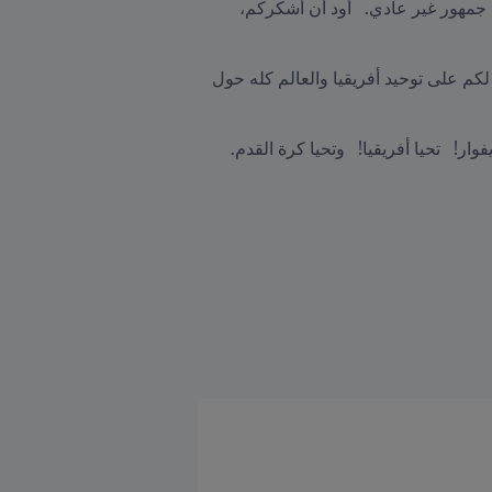
وقال في كلمته: "السيد الرئيس، الأصدقاء الأعزاء، أشعر أنني في بلدي هنا. مرحبًا بكم في بلدي كوت ديفوار.   أنتم جمهور غير عادي.   أود أن أشكركم، 
شكرًا لكم على الترحيب بنا في بلدكم الرائع.   وشكرًا لكم على تنظيم أفضل بطولة لكأس الأمم الأفريقية. وشكرًا لكم على توحيد أفريقيا والعالم كله حول 
استمتعوا بذلك، واستمتعوا بالمشاعر التي لا يمكن أن تخلقها سوى كرة القدم.   شكرا لكم مرة أخرى.   تحيا كوت ديفوار!   تحيا أفريقيا!   وتحيا كرة القدم.   