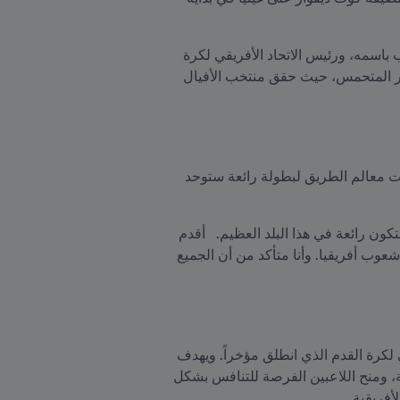
وتواجد السيد إنفانتينو في ملعب الحسن واتارا في العاصمة أبيدجان إلى جانب الرئيس الإيفواري الذي سمي الملعب باسمه، ورئيس الاتحاد الأفريقي لكرة 
القدم ونائب رئيس FIFA باتريس موتسيبي، ومجموعة من الشخصيات البارزة، بالإضافة إلى حشد كبير من الجمهور المتحمس، حيث حقق منتخب الأفيال 
وقال إنفانتينو: "المباراة الافتتاحية لبطولة كأس الأمم الأفريقية التاريخية 2023 بين كوت ديفوار وغينيا بيساو رسمت معالم الطريق لبطولة رائعة ستوحد 
وأضاف: "كان من الرائع رؤية الحسن واتارا، رئيس كوت ديفوار، يحضر المباراة الافتتاحية لبطولة من المؤكد أنها ستكون رائعة في هذا البلد العظيم.   أقدم 
أطيب التمنيات للاتحاد الإفريقي لكرة القدم بقيادة رئيسه باتريس موتسيبي، وكذلك لجميع الدول المشاركة وكافة شعوب أفريقيا. وأنا متأكد من أن الجميع 
ويعتبر السيد إنفانتينو من أشد المدافعين عن تطوير كرة القدم في أفريقيا، وقد حضر مباريات في الدوري الأفريقي لكرة القدم الذي انطلق مؤخراً. ويهدف 
المشروع، الذي أطلقه الاتحاد الإفريقي لكرة القدم العام الماضي بدعم من FIFA، إلى رفع مستوى الأندية الأفريقية، ومنح اللاعبين الفرصة للتنافس بشكل 
أفريقية.  