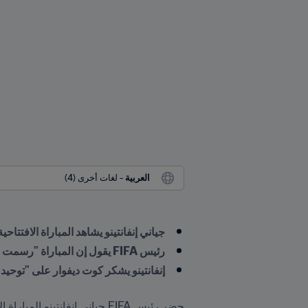
العربية
 - لغات أخرى (4)
جياني إنفانتينو يشاهد المباراة الافتتاحية
رئيس FIFA يقول إن المباراة "رسمت معالم الطريق لبطولة رائعة"  
إنفانتينو يشكر كوت ديفوار على "توحيد أ