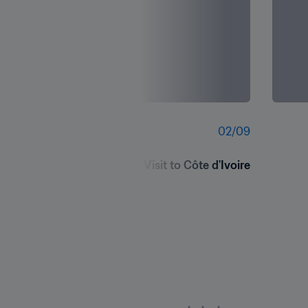
02
/
09
FIFA President Visit to Côte d'Ivoire