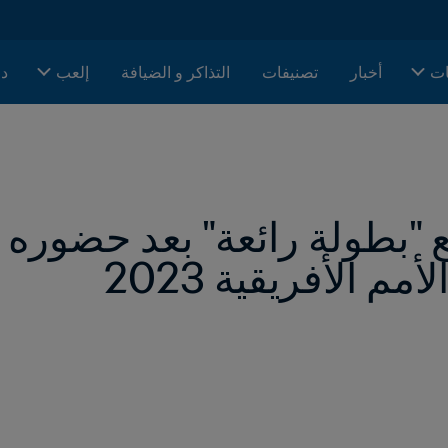
ات
أخبار
تصنيفات
التذاكر و الضيافة
إلعب
دا
م الأفريقية 2023  