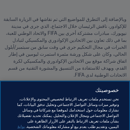
وبالإضافة إلى التطرق للمواضيع التي تم نقاشها في الزيارة السابقة 
للإكوادور، ناقش الرئيسان خلال الاجتماع، الذي جرى في مدينة 
نيويورك، مبادرات مشتركة أخرى بين FIFA والاتحاد الوطني للعبة، 
بما في ذلك تعاون بين الاتحادين الإكوادوري والمكسيكي لتبادل 
الخبرات في مجال التحكيم جرى في وقت سابق من سبتمبر/أيلول 
الحالي، وكان على شكل ورشة مثمرة استمرت ليومين في إطار 
اتفاق شراكة موقع بين الاتحادين الإكوادوري والمكسيكي لكرة 
القدم، ويهدف للاستفادة من التنسيق والمشورة التقنية من قسم 
الاتحادات الوطنية لدى FIFA. 
وأخيراً، ناقش الرئيسان ما له صلة بكأس العالم FIFA قطر ٢٠٢٢™ 
خصوصيتك
الذي سيكون للإكوادور شرف المشاركة في المباراة الافتتاحية 
نحن نستخدم ملفات تعريف الارتباط لتخصيص المحتوى والإعلانات،
عندما تواجه الدولة المستضيفة في 20 نوفمبر/تشرين الثاني.
وتوفير ميزات وسائل التواصل الاجتماعي وتحليل تدفق البيانات، كما
نشارك معلومات حول استخدامك لموقعنا مع شركائنا في وسائل
التواصل الاجتماعي ومجال الإعلان والتحليل. يمكنك تحديد تفضيلاتك
بشأن ملفات تعريف الارتباط بالنقر على الأزرار الظاهرة على
مواضيع مرتبطة
اليمين، وتقديم طلب بعدم بيع أو مشاركة معلوماتك الشخصية.
بوابة