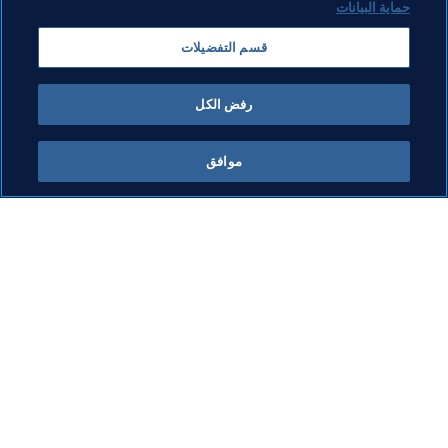
حماية البيانات
الرئيس
المنظمة
المنظمة
Ecuador
قسم التفضيلات
CONMEBOL
رفض الكل
موافق
ما يقوم به FIFA
كل الأخبار
الشؤون القانونية
كل الأخبار
نظام الانتقالات
التقارير والوثائق
كرة القدم للسيدات
مؤسسة FIFA
تطوير كرة القدم
FIFA Museum
الابتكار
الوظائف