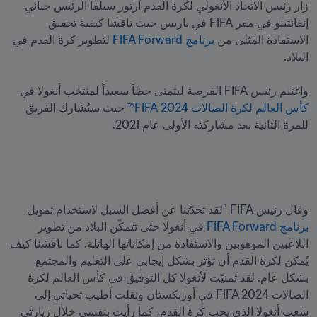
زار رئيس الاتحاد الأنغولي لكرة القدم أرتور سيلفا الرئيس جياني 
إنفانتينو في مقر FIFA في باريس حيث ناقشا كيفية تحقيق 
الاستفادة المثلى من 
برنامج FIFA Forward
 لتطوير كرة القدم في 
واغتنم رئيس FIFA الفرصة ليتمنى حظاً سعيداً لمنتخب أنغولا في 
كأس العالم لكرة الصالات 2024 FIFA™
 حيث سيُشارك الفريق 
للمرة الثانية بعد مشاركته الأولى عام 2021.
وقال رئيس FIFA "لقد تحدّثنا عن أفضل السبل لاستخدام تمويل 
برنامج FIFA Forward
 في أنغولا حتى تتمكّن البلاد من تطوير 
اللاعبين الموهوبين والاستفادة من إمكاناتها الهائلة. كما ناقشنا كيف 
يُمكن لكرة القدم أن تؤثر بشكل إيجابي على التعليم والمجتمع 
بشكل عام. لقد تمنيّت لأنغولا كل التوفيق في كأس العالم لكرة 
الصالات FIFA 2024 في أوزبكستان ونقلت أطيب تحياتي إلى 
شعب أنغولا الذي يحب كرة القدم، كما رأيت بنفسي خلال زيارتي 