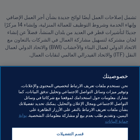
تشمل إصلاحات العمل أيضًا لوائح جديدة بشأن أجر العمل الإضافي 
وإنهاء الخدمة وشروط التوظيف للعمالة المنزلية، وإنشاء 14 مركزًا 
جديدًا لتأشيرات قطر في العديد من بلدان المنشأ، فضلاً عن إنشاء 
لجان مشتركة لتسهيل مشاركة العمال في الشركات بالتعاون مع 
الاتحاد الدولي لعمال البناء والأخشاب (BWI) والاتحاد الدولي لعمال 
وتأتي مناقشات اليوم فبي أعقاب اجتماع عقد أمس (14 مارس/آذار 
خصوصيتك
2022) في مقر FIFA مع ممثل منظمة العفو الدولية لمناقشة وضع 
العمالة الوافدة في قطر، ولا سيما المبادرات التي تم إطلاقها 
نحن نستخدم ملفات تعريف الارتباط لتخصيص المحتوى والإعلانات،
مؤخراً لتوسيع حماية العمال لتشمل قطاع الخدمات.
وتوفير ميزات وسائل التواصل الاجتماعي وتحليل تدفق البيانات، كما
نشارك معلومات حول استخدامك لموقعنا مع شركائنا في وسائل
التواصل الاجتماعي ومجال الإعلان والتحليل. يمكنك تحديد تفضيلاتك
بشأن ملفات تعريف الارتباط بالنقر على الأزرار الظاهرة على
مواضيع مرتبطة
اليمين، وتقديم طلب بعدم بيع أو مشاركة معلوماتك الشخصية.
بوابة
حماية البيانات
حقوق الإنسان ومناهضة التمييز
الرئيس
المنظمة
قسم التفضيلات