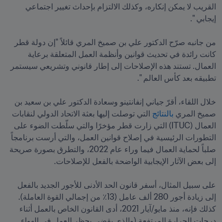
القريب لا يمكن إنكاره، وكذلك الالتزام بإحداث تغيير اجتماعي 
من جانبه صرّح الدكتور علي بن صميخ المري قائلاً "إن دولة قطر 
كانت رائدة في تحديث قوانين وأنظمة العمل المتعلقة برعاية 
العمال. تستند هذه الإصلاحات إلى إطار قانوني وتشريعي سيستمر 
خلال اللقاء، أقرّ جياني إنفانتينو وسعادة الدكتور علي بن سعيد بن 
صميخ المري 
بالنتائج
 التي توصلت إليها بعثة الاتحاد الدولي لنقابات 
العمال (ITUC) التي زارت قطر مؤخرًا والتي سلّطت الضوء على 
التطورات الرئيسية في إصلاح قوانين العمل، والتي أرست برنامجاً 
صلباً لحماية العمال فيما وراء عام 2022، والتطرق بصورة صريحة 
على سبيل المثال، أسفر قانون الحد الأدنى للأجور الجديد بالفعل 
إلى زيادة أجور 280 ألف عامل (13٪ من إجمالي القوة العاملة). 
كذلك فإنه، منذ مايو/آيار 2021، أدى القانون الخاص بالعمل أثناء 
درجات الحرارة المرتفعة (والذي يقضي بحظر العمل في الهواء 