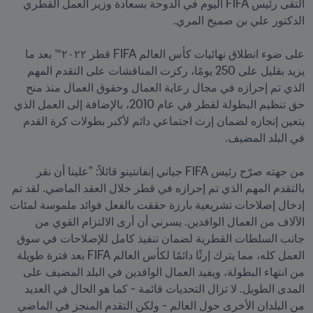
التقى رئيس FIFA اليوم في الدوحة بسعادة وزير العمل القطري 
على ضوء انطلاق نهائيات كأس العالم FIFA قطر ٢٠٢٢™ بعد ما 
يزيد بقليل على 250 يومًا، ركزت المناقشات على التقدم المهم 
الذي تم إحرازه في مجال رعاية العمال وحقوق العمال منذ منح 
حق تنظيم البطولة لقطر في عام 2010، بالإضافة إلى العمل الذي 
يتعين إنجازه لضمان إرث اجتماعي دائم لأكبر بطولات كرة القدم 
من جهته صرّح رئيس FIFA جياني إنفانتينو قائلاً: "علينا أن نقر 
بالتقدم المهم الذي تم إحرازه في قطر خلال العقد الماضي. لقد تم 
إدخال إصلاحات تشريعية بارزة حققت بالفعل فوائد ملموسة لمئات 
الآلاف من العمال الوافدين. يسرني أن أرى الالتزام القوي من 
جانب السلطات القطرية لضمان تنفيذ كامل للإصلاحات في سوق 
العمل كله، مما يترك إرثًا دائمًا لكأس العالم FIFA بعد فترة طويلة 
من انتهاء البطولة، ويفيد العمال الوافدين في البلد المضيف على 
المدى الطويل. لا تزال التحديات قائمة - كما هو الحال في العديد 
من البلدان الأخرى حول العالم - ولكن التقدم المنجز في الماضي 