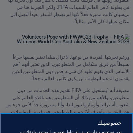
البطولة. رؤيتها في فرنسا كانت مذهلة، باعتبار تلك أول تجربة لها 
في بطولة كأس العالم للسيدات FIFA، ولكن التجربة هنا في 
بريسبان كانت مميزة فعلاً لأنها لم تضطر للسفر بعيداً لتصل إلى 
مكان عملها. كان الأمر مثالياً".
ورغم تجربتها الفريدة من نوعها، لا تزال هيلدا تعتبر نفسها جزءاً 
بسيطاً من فريق متكامل من المتطوعين، الذين تعتبر أنهم "هم 
الأساس الذي يقوم عليه كل شيء، فمن دون المتطوعين الذين 
يقدمون الدعم للبطولة، لن يكون كأس العالم ناجحاً".
مضيفة أنه "يستحيل على FIFA تقديم هذه الخدمات من دون 
متطوعين، والأهم من ذلك أن المتطوعين هم نافذة العالم على 
شعوب أستراليا وأوتياروا نيوزيلندا، وأنا مسرورة جداً لأنني جزء من 
هذه التجربة، وأعرف أنّ جميع المتطوعين في فريق المواصلات 
يستمتعون بها أيضاً، إذ من الرائع مقابلة أناس قادمين من مختلف 
خصوصيتك
بلدان العالم".
نحن نستخدم ملفات تعريف الارتباط لتخصيص المحتوى والإعلانات،