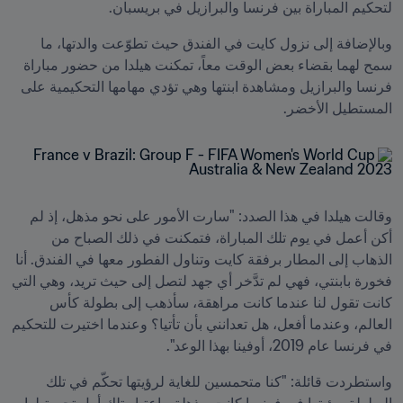
لتحكيم المباراة بين فرنسا والبرازيل في بريسبان.
وبالإضافة إلى نزول كايت في الفندق حيث تطوّعت والدتها، ما 
سمح لهما بقضاء بعض الوقت معاً، تمكنت هيلدا من حضور مباراة 
فرنسا والبرازيل ومشاهدة ابنتها وهي تؤدي مهامها التحكيمية على 
المستطيل الأخضر.
وقالت هيلدا في هذا الصدد: "سارت الأمور على نحو مذهل، إذ لم 
أكن أعمل في يوم تلك المباراة، فتمكنت في ذلك الصباح من 
الذهاب إلى المطار برفقة كايت وتناول الفطور معها في الفندق. أنا 
فخورة بابنتي، فهي لم تدَّخر أي جهد لتصل إلى حيث تريد، وهي التي 
كانت تقول لنا عندما كانت مراهقة، سأذهب إلى بطولة كأس 
العالم، وعندما أفعل، هل تعدانني بأن تأتيا؟ وعندما اختيرت للتحكيم 
في فرنسا عام 2019، أوفينا بهذا الوعد".
واستطردت قائلة: "كنا متحمسين للغاية لرؤيتها تحكّم في تلك 