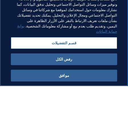
وتوفير ميزات وسائل التواصل الاجتماعي وتحليل تدفق البيانات، كما
مواضيع مرتبطة
نشارك معلومات حول استخدامك لموقعنا مع شركائنا في وسائل
التواصل الاجتماعي ومجال الإعلان والتحليل. يمكنك تحديد تفضيلاتك
بشأن ملفات تعريف الارتباط بالنقر على الأزرار الظاهرة على
المتطوعون
التحكيم
المنظمة
المنظمة
اليمين، وتقديم طلب بعدم بيع أو مشاركة معلوماتك الشخصية.
بوابة
حماية البيانات
كأس العالم للسيدات أستراليا ونيوزيلاندا 2023 FIFA™
قسم التفضيلات
AFC
Australia
رفض الكل
موافق
ما يقوم به FIFA
كل الأخبار
الشؤون القانونية
كل الأخبار