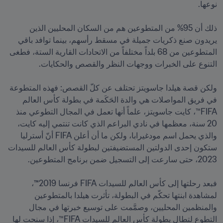
ذلك أن 95% من المتطوعين هم من السكان المحليين الذين 
يريدون صنع ذكريات جميلة في مسقط رأسهم، بينما توافد باقي 
المتطوعين من 68 بلداً مختلفاً من الاتحادات القارية الستة، فطغى 
ولكن قصة هيلدا جاسويتز تحتلف عن كلّ القصص: فهذه المتطوعة 
في فريق المواصلات هي والدة الحَكَمة في بطولة كأس العالم 
FIFA™، كايت جاسويتز، علماً أنها تعمل في المجال التطوعي منذ 
20 سنة، معظمها في نادي البراعم الذي كانت تنتمي إليه كايت، 
والذي يحمل اسم مودغيرابا، ولكن ما أن أعلن FIFA أنّ أسترليا 
ستكون إحدى الدولتين المستضيفتين لبطولة كأس العالم للسيدات 
فبعد رحلتها إلى كأس العالم للسيدات FIFA فرنسا 2019
™
، 
لمشاهدة ابنتها تحكّم في البطولة، تأثرت هيلدا بالمتطوعين 
والمنظمين المحليين، وصمَّمت على توسيع خبرتها في مجال 
التطوع لتطال بطولة كأس العالم للسيدات FIFA™، إذا سنحت لها 