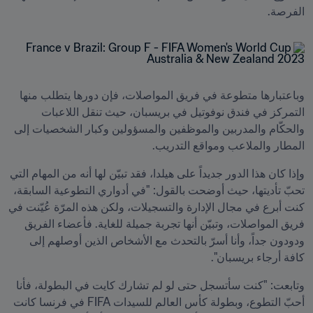
الفرصة.
وباعتبارها متطوعة في فريق المواصلات، فإن دورها يتطلب منها 
التمركز في فندق نوفوتيل في بريسبان، حيث تنقل اللاعبات 
والحكّام والمدربين والموظفين والمسؤولين وكبار الشخصيات إلى 
المطار والملاعب ومواقع التدريب.
وإذا كان هذا الدور جديداً على هيلدا، فقد تبيّن لها أنه من المهام التي 
تحبّ تأديتها، حيث أوضحت بالقول: "في أدواري التطوعية السابقة، 
كنت أبرع في مجال الإدارة والتسجيلات، ولكن هذه المرّة عُيّنت في 
فريق المواصلات، وتبيّن أنها تجربة جميلة للغاية. فأعضاء الفريق 
ودودون جداً، وأنا أسرّ بالتحدث مع الأشخاص الذين أوصلهم إلى 
كافة أرجاء بريسبان".
وتابعت: "كنت سأتسجل حتى لو لم تشارك كايت في البطولة، فأنا 
أحبّ التطوع، وبطولة كأس العالم للسيدات FIFA في فرنسا كانت 