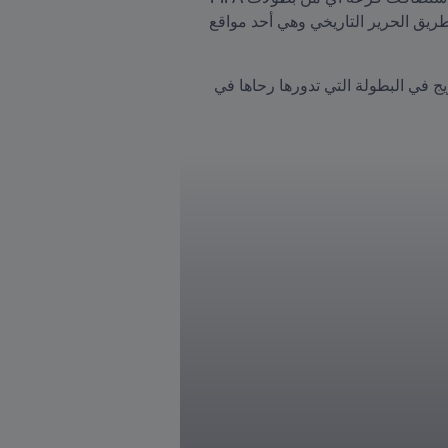
على الإطلاق، إذ تمت في ساحة ريجستان البديعة في سمرقند والتي يُنظر إليها باعتبارها من أروع المحطات على طريق الحرير التاريخي وهي أحد مواقع 
وفي هذه الساحة التاريخية، تعرَّف ممثلو الاتحادات الوطنية المشارِكة الـ24 على مسارهم للوصول إلى منصة التتويج في البطولة التي تدورها رحاها في 