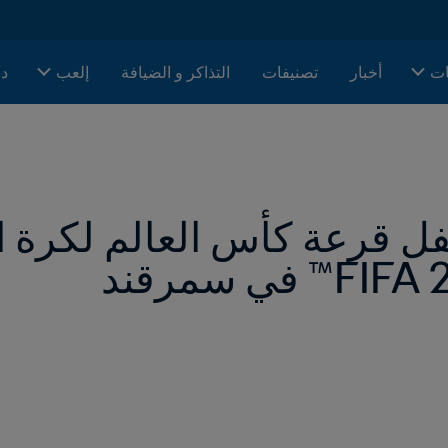
ات
أخبار
تصنيفات
التذاكر و الضيافة
إلعب
دا