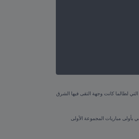
تشتهر هذه الساحة المذهلة بفسيفسائها ذي اللون الأزرق السماوي وتقع في القلب النابض لمدينة سمرقند القديمة التي لطالما كانت وجهة التقى فيها الشرق 
سيبدأ منتخب أوزبكستان، التي ستصبح اول دولة من آسيا الوسطى تستضيف إحدى بطولات FIFA، مشواره التاريخي بأولى مباريات المجموعة الأولى 