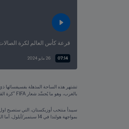
قرعة كأس العالم لكرة الصالات أوزبكستان 024
07:14
26 مايو 2024
بالغرب، وهو ما يُجسِّد شعار FIFA "كرة القدم توحِّد العالم".
بمواجهة هولندا في 14 سبتمبر/أيلول، أما المنتخبان الآخران في المجموعة فهما باراغواي وكوستاريكا.