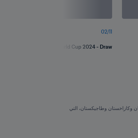
02
/
11
FIFA Futsal World Cup 2024 - Draw
وللمرة الأولى في تاريخ البطولة، تشهد أوزبكستان 2024 منافسة أربعة منتخبات من آسيا الوسطى، وهي أفغانستان وكازاخستان وطاجيكستان، التي 