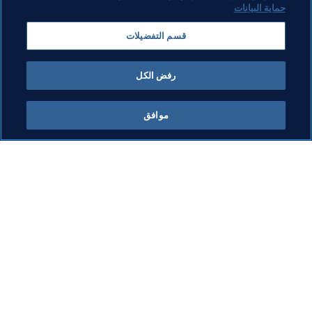
ما يقوم به FIFA
كل الأخبار
حماية البيانات
الشؤون القانونية
كل الأخبار
قسم التفضيلات
نظام الانتقالات
التقارير والوثائق
كرة القدم للسيدات
مؤسسة FIFA
رفض الكل
تطوير كرة القدم
FIFA Museum
الابتكار
الوظائف
موافق
تطوير المواهب
تنظيم البطولات 
الاستدامة
حقوق الإنسان ومناهضة التمييز
الصحة والطب
المبادرات التعليمية