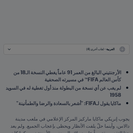
العربية
 - لغات أخرى (4)
الأرجنتيني البالغ من العمر 91 عاماً يغطي النسخة الـ18 من 
كأس العالم FIFA™ في مسيرته الصحفية 
لم يغب عن أي نسخة من البطولة منذ أول تغطية له في السويد 
1958
ماكايا يقول لـFIFA: "أشعر بالسعادة والرضا والطمأنينة" 
يجوب إنريكي ماكايا ماركيز المركز الإعلامي في ملعب مدينة 
دالاس، وأينما حلّ يلفت الأنظار ويحظى بإعجاب الجميع. ولم يعد 