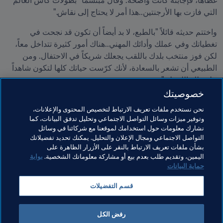
غطاها، فإجابته كانت واضحة. وقال مبتسماً "بطولات كأس العالم 
التي فازت بها الأرجنتين..هذا أمر لا يحتاج إلى نقاش."
واختتم حديثه قائلاً "بالطبع، لا بد أيضاً أن تكون قد نجحت في 
تغطياتك وفي عملك وأدائك المهني..هناك أمور كثيرة تتداخل معاً، 
لكن فوز منتخب بلدك باللقب يجعلك شريكاً في الاحتفال. ومن 
الطبيعي أن تشعر بالسعادة، لأنك كرّست حياتك كلها لتكون شاهداً 
على تلك اللحظة."
خصوصيتك
مواضيع مرتبطة
نحن نستخدم ملفات تعريف الارتباط لتخصيص المحتوى والإعلانات،
وتوفير ميزات وسائل التواصل الاجتماعي وتحليل تدفق البيانات، كما
نشارك معلومات حول استخدامك لموقعنا مع شركائنا في وسائل
تنظيم البطولات
المنظمة
كأس العالم 2026 FIFA™
التواصل الاجتماعي ومجال الإعلان والتحليل. يمكنك تحديد تفضيلاتك
بشأن ملفات تعريف الارتباط بالنقر على الأزرار الظاهرة على
CONMEBOL
Argentina
اليمين، وتقديم طلب بعدم بيع أو مشاركة معلوماتك الشخصية.
بوابة
حماية البيانات
قسم التفضيلات
رفض الكل