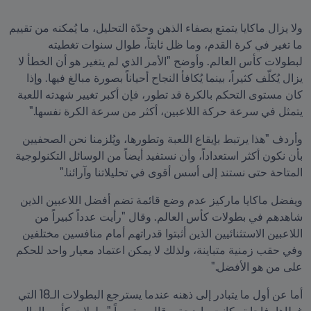
ولا يزال ماكايا يتمتع بصفاء الذهن وحدّة التحليل، ما يُمكنه من تقييم 
ما تغير في كرة القدم، وما ظل ثابتاً، طوال سنوات تغطيته 
لبطولات كأس العالم. وأوضح "الأمر الذي لم يتغير هو أن الخطأ لا 
يزال يُكلّف كثيراً، بينما يُكافأ النجاح أحياناً بصورة مبالغ فيها. وإذا 
كان مستوى التحكم بالكرة قد تطور، فإن أكبر تغيير شهدته اللعبة 
يتمثل في سرعة حركة اللاعبين، أكثر من سرعة الكرة نفسها."
وأردف "هذا يرتبط بإيقاع اللعبة وتطورها، ويُلزمنا نحن الصحفيين 
بأن نكون أكثر استعداداً، وأن نستفيد أيضاً من الوسائل التكنولوجية 
المتاحة حتى نستند إلى أسس أقوى في تحليلاتنا وآرائنا."
ويفضل ماكايا ماركيز عدم وضع قائمة تضم أفضل اللاعبين الذين 
شاهدهم في بطولات كأس العالم. وقال "رأيت عدداً كبيراً من 
اللاعبين الاستثنائيين الذين أثبتوا قدراتهم أمام منافسين مختلفين 
وفي حقب زمنية متباينة، ولذلك لا يمكن اعتماد معيار واحد للحكم 
على من هو الأفضل."
أما عن أول ما يتبادر إلى ذهنه عندما يسترجع البطولات الـ18 التي 