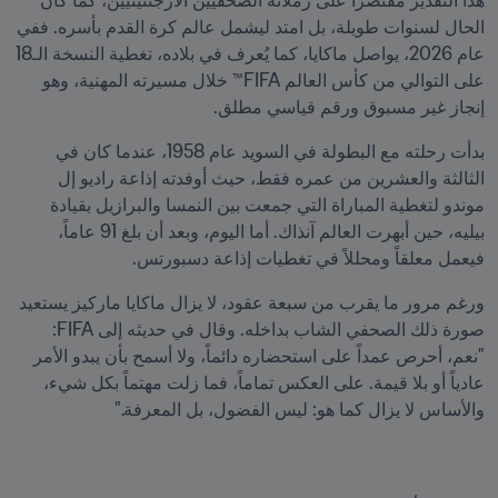
هذا التقدير مقتصراً على زملائه الصحفيين الأرجنتينيين، كما كان 
الحال لسنوات طويلة، بل امتد ليشمل عالم كرة القدم بأسره. ففي 
عام 2026، يواصل ماكايا، كما يُعرف في بلاده، تغطية النسخة الـ18 
على التوالي من كأس العالم FIFA™ خلال مسيرته المهنية، وهو 
إنجاز غير مسبوق ورقم قياسي مطلق.
بدأت رحلته مع البطولة في السويد عام 1958، عندما كان في 
الثالثة والعشرين من عمره فقط، حيث أوفدته إذاعة راديو إل 
موندو لتغطية المباراة التي جمعت بين النمسا والبرازيل بقيادة 
بيليه، حين أبهرت العالم آنذاك. أما اليوم، وبعد أن بلغ 91 عاماً، 
فيعمل معلقاً ومحللاً في تغطيات إذاعة دسبورتس.
ورغم مرور ما يقرب من سبعة عقود، لا يزال ماكايا ماركيز يستعيد 
صورة ذلك الصحفي الشاب بداخله. وقال في حديثه إلى FIFA: 
"نعم، أحرص عمداً على استحضاره دائماً، ولا أسمح بأن يبدو الأمر 
عادياً أو بلا قيمة. على العكس تماماً، فما زلت مهتماً بكل شيء، 
والأساس لا يزال كما هو: ليس الفضول، بل المعرفة."