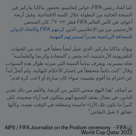
كما أشاد رئيس FIFA، جياني إنفانتينو، بحضور ماكايا ماركيز في 
النسخة الحالية من البطولة خلال كلمته الافتتاحية. وقبل أربعة 
أعوام، في كأس العالم FIFA قطر ٢٠٢٢™، كان الصحفي 
الأرجنتيني من بين الإعلاميين الذين 
كرمهم FIFA والاتحاد الدولي 
للصحافة الرياضية تقديراً لمسيرتهم المهنية
.
ويؤكد ماكايا ماركيز، الذي عمل أيضاً معلقاً في عدد من القنوات 
التلفزيونية الأرجنتينية، أنه يشعر بـ"السعادة والرضا والطمأنينة" 
تجاه مسيرته، ويعرف تماماً السمة التي ميزته طوال هذه السنوات. 
وقال "كنت دائماً متحفظاً في إصدار الأحكام النهائية، ولم أتخلَّ أبداً 
عن احترام ما أقوم بتقييمه، سواء كان مباراة أو لاعب كرة قدم."
ثم أضاف "هذا النهج منحني الكثير من الرضا، والأهم من ذلك تقدير 
الناس، في مجال يعتقد الجميع أنهم يملكون فيه آراء صحيحة، لكن 
كثيراً ما تكون تلك الآراء حاسمة ومنغلقة في الوقت نفسه، وكأنها 
حقائق لا تقبل النقاش."