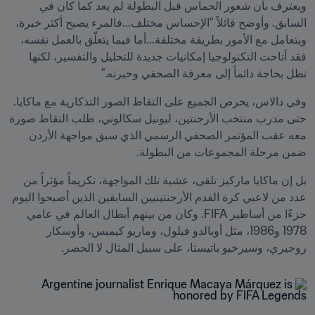
ويعترف بأن شعور الحماس قبل البطولة لم يعد كما كان في 
السابق. وأوضح قائلاً "الإحساس مختلف...فالمرء يصبح أكثر خبرة، 
ويتعامل مع الأمور بطريقة مختلفة...أما فيما يتعلّق بالعمل نفسه، 
فقد أتاحت التكنولوجيا إمكانيات جديدة للتحليل والتفسير، لكنها 
تظل بحاجة دائماً إلى معرفة الصحفي وخبرته."
وفي دالاس، يحرص الجميع على التقاط الصور التذكارية مع ماكايا. 
حتى مدرب منتخب الأرجنتين، ليونيل سكالوني، طلب التقاط صورة 
معه عقب المؤتمر الصحفي الرسمي الذي سبق مواجهة الأردن 
ضمن مرحلة المجموعات من البطولة.
‫بل إن ماكايا ماركيز تلقى، عشية تلك المواجهة، تكريماً مؤثراً من 
عدد من لاعبي كرة القدم الأرجنتينيين السابقين الذين أصبحوا اليوم 
جزءًا من أساطير FIFA. وكان من بينهم أبطال العالم في عامي 
1978 و1986، مثل أوبالدو فيلول، وماريو كيمبس، وأوسكار 
روجيري، وسيرخيو باتيستا، على سبيل المثال لا الحصر.‬‬