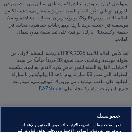
سيواصل فريق ساوندرز، بالشراكة مع نادي سياتل رين الشقيق في 
الدوري الوطني لكرة القدم للسيدات ومؤسسة رايف، دعمه لكأس 
العالم للأندية يومي 19 و23 يونيو/حزيران، بحفلات مشاهدة وحفلات 
موسيقية في حديقة بريك بارك، ومهرجانات جماهيرية مجانية في 
حديقة أوكسيدنتال بارك، الواقعة على بُعد بضعة مبانٍ شمال 
تُعدّ كأس العالم للأندية 2025 FIFA التاريخية النسخة الأولى من 
بطولة موسعة وشاملة، حيث تجمع 32 فريقاً متأهلًا من نخبة 
الاتحادات القارية الستة لشهرٍ حافلٍ بكرة القدم العالمية. ستُختتم 
البطولة، التي تضم 63 مباراة، يوم الأحد 13 يوليو/تموز بالمباراة 
النهائية على ملعب ميتلايف في نيويورك، نيوجيرسي. سيتم بث 
جميع المباريات مباشرةً مجاناً على
 DAZN.com
.
خصوصيتك
مواضيع مرتبطة
نحن نستخدم ملفات تعريف الارتباط لتخصيص المحتوى والإعلانات،
وتوفير ميزات وسائل التواصل الاجتماعي وتحليل تدفق البيانات، كما