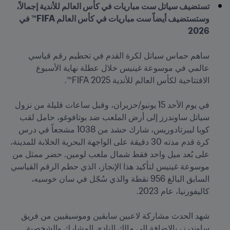
تستضيف سياتل ست مباريات في كأس العالم للأندية إجمالاً، 
وستستضيف أيضاً ست مباريات في كأس العالم FIFA™ في 
2026
ساهم حماس سياتل لكرة القدم في تحطيم رقم قياسي 
عالمي في موسوعة غينيس خلال عطلة نهاية الأسبوع 
في يوم الأحد 15 يونيو/حزيران، وقبل ساعات قليلة من نزول 
سياتل ساوندرز إلى أرض الملعب ضد بوتافوغو، حامل لقب 
كوبا ليبرتادوريس، شارك حشد من 1038 مشجعاً في درس 
كرة قدم مدته 30 دقيقة على الواجهة البحرية الخلابة للمدينة، 
على بُعد ميل واحد فقط شمال ملعب لومين. حضر ممثل من 
موسوعة غينيس لتأكيد هذا الإنجاز، الذي حطم الرقم القياسي 
السابق البالغ 956 نقطة والذي سُجّل في سان خوسيه، 
شهد الحدث مشاركة لاعبين سابقين وموسيقيين من فريق 
ساوندرز، بالإضافة إلى مالك النادي المشارك والشخصية 