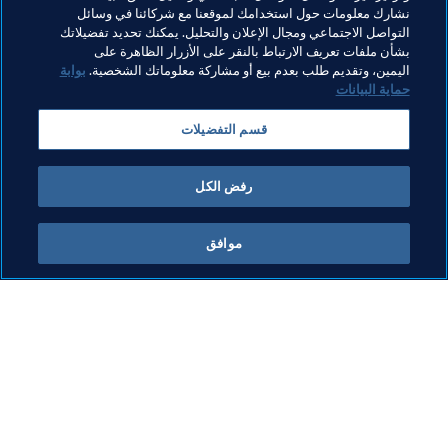
نشارك معلومات حول استخدامك لموقعنا مع شركائنا في وسائل
تنظيم البطولات
المنظمة
المنظمة
التواصل الاجتماعي ومجال الإعلان والتحليل. يمكنك تحديد تفضيلاتك
بشأن ملفات تعريف الارتباط بالنقر على الأزرار الظاهرة على
كأس العالم 2026 FIFA™
USA
Concacaf
اليمين، وتقديم طلب بعدم بيع أو مشاركة معلوماتك الشخصية.
بوابة
حماية البيانات
قسم التفضيلات
رفض الكل
كأس العالم للأندية 2025 FIFA™
موافق
الرئيس