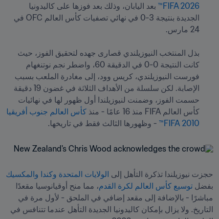
FIFA 2026™
 بعد اليابان، وذلك بعد فوزها على كاليدونيا 
الجديدة بنتيجة 3-0 في نهائي تصفيات كأس العالم OFC في 
بذل المنتخب النيوزيلندي قصارى جهده لتحقيق الفوز، حيث 
كانت النتيجة 0-0 في الدقيقة 60، واضطر نجم نوتنغهام 
فورست النيوزيلندي، كريس وود، إلى مغادرة الملعب بسبب 
الإصابة. لكن سلسلة من الأهداف الثلاثة في غضون 19 دقيقة 
حسمت الفوز، وضمنت لنيوزيلندا أول ظهور لها في نهائيات 
كأس العالم FIFA منذ 16 عامًا - منذ 
كأس العالم جنوب أفريقيا 
2010 FIFA™
 - وظهورها الثالث فقط في تاريخها.
حجزت نيوزيلندا تذكرة التأهل إلى
 الولايات المتحدة وكندا والمكسيك
بفضل 
توسيع كأس العالم لكرة القدم
، مما منح أوقيانوسيا مقعدًا 
مباشرًا - بالإضافة إلى مقعد إضافي في الملحق - لأول مرة في 
التاريخ. ولا يزال بإمكان كاليدونيا الجديدة التأهل عندما تتنافس في 