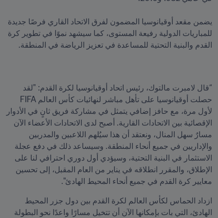
يضمن مقعد أوقيانوسيا المضمون لفرق الاتحاد القاري فرصًا جديدة 
للمباريات الدولية رفيعة المستوى، كما سيشهد نموًا في تطوير كرة 
القدم والبنية التحتية للمساعدة في تعزيز الرياضة في المنطقة.
“قال لامبرت مالتوك، رئيس اتحاد أوقيانوسيا لكرة القدم: "لقد 
حصلت أوقيانوسيا على تأهل مباشر لنهائيات كأس العالم FIFA 
لأول مرة، مع حافز إضافي يتمثل في مشاركة فريق ثانٍ في الأدوار 
الإقصائية بين الاتحادات القارية. أصبح لدى الاتحادات الأعضاء الآن 
مسارٌ سهل المنال، ونعتقد أن هذا سيُلهم اللاعبين والمدربين 
والإداريين في جميع أنحاء المنطقة. وسيساعد ذلك في دفع عجلة 
الاستثمار في البنية التحتية، وسيؤدي أول دوري احترافي لنا على 
الإطلاق، والمقرر انطلاقه في يناير من العام المقبل، إلى تحسين 
معايير كرة القدم في جميع أنحاء المحيط الهادئ". 
ازداد الحماس لكأس العالم لكرة القدم بين دول جزر المحيط 
الهادئ، التي بات بإمكانها الآن أن تتخيل مسارًا واعدًا نحو البطولة 