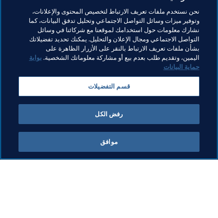
مواضيع مرتبطة
نحن نستخدم ملفات تعريف الارتباط لتخصيص المحتوى والإعلانات،
وتوفير ميزات وسائل التواصل الاجتماعي وتحليل تدفق البيانات، كما
نشارك معلومات حول استخدامك لموقعنا مع شركائنا في وسائل
تنظيم البطولات
المنظمة
كأس العالم 2026 FIFA™
التواصل الاجتماعي ومجال الإعلان والتحليل. يمكنك تحديد تفضيلاتك
بشأن ملفات تعريف الارتباط بالنقر على الأزرار الظاهرة على
Concacaf
USA
اليمين، وتقديم طلب بعدم بيع أو مشاركة معلوماتك الشخصية.
بوابة
حماية البيانات
قسم التفضيلات
رفض الكل
كأس العالم FIFA 2026™
موافق