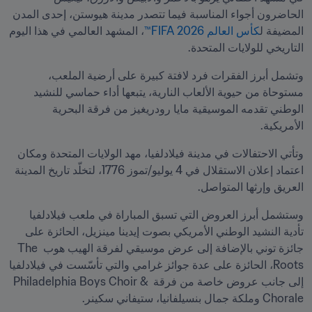
الحاضرون أجواء المناسبة فيما تتصدر مدينة هيوستن، إحدى المدن 
المضيفة ل
كأس العالم 2026 FIFA™
، المشهد العالمي في هذا اليوم 
التاريخي للولايات المتحدة.
وتشمل أبرز الفقرات فرد لافتة كبيرة على أرضية الملعب، 
مستوحاة من حيوية الألعاب النارية، يتبعها أداء حماسي للنشيد 
الوطني تقدمه الموسيقية مايا رودريغيز من فرقة البحرية 
الأمريكية.
وتأتي الاحتفالات في مدينة فيلادلفيا، مهد الولايات المتحدة ومكان 
اعتماد إعلان الاستقلال في 4 يوليو/تموز 1776، لتخلّد تاريخ المدينة 
العريق وإرثها المتواصل.
وستشمل أبرز العروض التي تسبق المباراة في ملعب فيلادلفيا 
تأدية النشيد الوطني الأمريكي بصوت إيدينا مينزيل، الحائزة على 
جائزة توني بالإضافة إلى عرض موسيقي لفرقة الهيب هوب The 
Roots، الحائزة على عدة جوائز غرامي والتي تأسّست في فيلادلفيا 
إلى جانب عروض خاصة من فرقة Philadelphia Boys Choir & 
Chorale وملكة جمال بنسيلفانيا، ستيفاني سكينر.