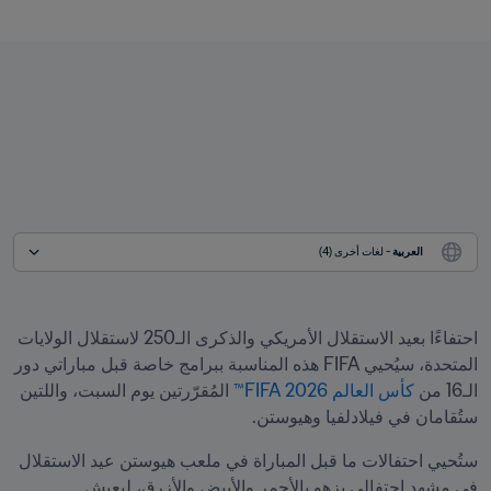
العربية
 - لغات أخرى (4)
احتفاءًا بعيد الاستقلال الأمريكي والذكرى الـ250 لاستقلال الولايات 
المتحدة، سيُحيي FIFA هذه المناسبة ببرامج خاصة قبل مباراتي دور 
الـ16 من 
كأس العالم 2026 FIFA™
 المُقرّرتين يوم السبت، واللتين 
ستُقامان في فيلادلفيا وهيوستن.
ستُحيي احتفالات ما قبل المباراة في ملعب هيوستن عيد الاستقلال 
في مشهد احتفالي يزهو بالأحمر والأبيض والأزرق، ليعيش 