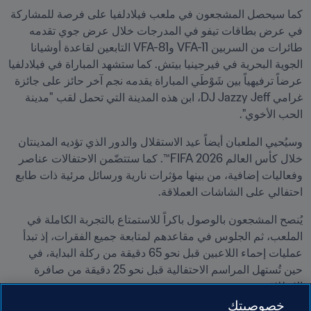
كما سيحصل المشجعون في ملعب فيلادلفيا على فرصة للمشاركة 
في عرض بطاقات تيفو في المدرجات خلال عرض جوي تقدمه 
طائرات من السربين VFA-11 وVFA-81 التابعين لقاعدة أوشيانا 
الجوية البحرية في فيرجينيا بيتش. كما ستشهد المباراة في فيلادلفيا 
عرضاً ترفيهياً بين شَوْطَي المباراة يقدمه نجم آخر حائز على جائزة 
غرامي DJ Jazzy Jeff، ابن هذه المدينة التي تحمل لقب "مدينة 
الحب الأخوي".
وسيُحيي الملعبان أيضاً عيد الاستقلال والدور الذي تؤديه المدينتان 
خلال كأس العالم 2026 FIFA™. كما ستتضّمن الاحتفالات عناصر 
وفعاليات إضافية، من بينها مؤثرات نارية ورسائل مرئية ذات طابع 
احتفالي على الشاشات العملاقة.
يُنصح المشجعون بالوصول باكراً للاستمتاع بالتجربة الكاملة في 
الملعب، ثم الجلوس في مقاعدهم لمتابعة جميع الفقرات، إذ تبدأ 
عمليات إحماء اللاعبين قبل نحو 65 دقيقة من ركلة البداية، في 
حين تُستهل المراسم الاحتفالية قبل نحو 25 دقيقة من صافرة 
الانطلاق.
خصوصيتك