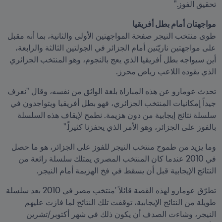
تحقيق الفوز."
مواجهتان أمام بطل أفريقيا

طوى منتخب النيجر صفحة المواجهتين الأولى والثانية، بما أنه مقبل 
على مواجهتين ناريّتين أمام الجزائر في الجولتين الثالثة والرابعة، 
أين سيواجه بطل أفريقيا الذي يعج بالنجوم، وهو المنتخب الجزائري 
الذي يقوده اللاعب رياض محرز.
تحدث عومارو عن هذه المباراة بلغة الواثق من نفسه، وقال "نعرف 
جيداً إمكانيات المنتخب الجزائري، فهو بطل أفريقيا ويتواجدون في 
سلسلة نتائج إيجابية من دون هزيمة. نطمح لإيقاف هذه السلسلة 
بالفوز على الجزائر، وهو الأمر الذي يحفزنا كثيراً."
وما يزيد من طموح منتخب النيجر للفوز على الجزائر، هو ما حصل 
في 2010 عندما كان المنتخب المصري يمتلك سلسلة رائعة من 
النتائج الإيجابية قبل أن يسقط في فخ الهزيمة أمام النيجر. 
تطرّق عومارو لهذه القصة قائلاً 'منتخب مصر في 2010 بعد سلسلة 
طويلة من النتائج الإيجابية، توقفت تلك النتائج لما فازت عليهم 
النيجر، وشاءت الصدف أن يكون ذلك في شهر أكتوبر/تشرين 