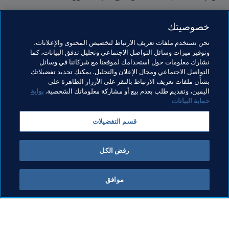
وقبل ختام الحوار، ختم يوسف عوماري حديثه عن أهداف النيجر 
خصوصيتك
في هذه التصفيات "هدفنا الذهاب بعيداً ولعب كل المباريات بنفس 
العزيمة، ولا يوجد أجمل من الفوز على المنتخب الجزائري الذي 
نحن نستخدم ملفات تعريف الارتباط لتخصيص المحتوى والإعلانات،
يُعتبر من أهدافنا أيضاً."

وتوفير ميزات وسائل التواصل الاجتماعي وتحليل تدفق البيانات، كما
نشارك معلومات حول استخدامك لموقعنا مع شركائنا في وسائل
التواصل الاجتماعي ومجال الإعلان والتحليل. يمكنك تحديد تفضيلاتك
بشأن ملفات تعريف الارتباط بالنقر على الأزرار الظاهرة على
مواضيع مرتبطة
اليمين، وتقديم طلب بعدم بيع أو مشاركة معلوماتك الشخصية.
بوابة
حماية البيانات
كأس العالم FIFA قطر ٢٠٢٢™
Niger
CAF
قسم التفضيلات
Algeria
رفض الكل
موافق