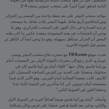
للتسجيل، قبل أن يعود منتخب البذلة البرتقالية بقوة في الجولة 
الثانية ليحقق فوزاً كبيراً على منتخب جيبوتي بنتيجة 4-2.
يتواجد منتخب النيجر على بعد نقطة واحدة من المتصدرين الجزائر 
وبوركينافاسو بأربع نقاط، يليهما النيجر بثلاث نقاط، ما سيمنحه 
فرصة الصدارة في حال الفوز على المنتخب الجزائري، وهو ما 
يوحي أن الحسابات في هذه المجموعة معقدة عكس ما كان يظنه 
البعض أن الجزائر ستتأهل بسهولة، وهو ما يوحي أيضاً أن التأهل لن 
يحسم قبل الجولة الأخيرة.
تحدث موقع 
FIFA.com
 مع صخرة دفاع منتخب النيجر يوسف 
عومارو، الذي رجع إلى مجريات الجولة الأولى من التصفيات أمام 
بوركينا فاسو، وقال عنها " اللقاء أمام بوركينا فاسو كان في 
متناولنا، وحصلنا على العديد من الفرص السانحة للتسجيل، لكن 
للأسف كانت تنقصنا الفعالية أمام المرمى، وهو الأمر الذي قمنا 
بتصحيحه أمام جيبوتي، أين كنا متأخرين في النتيجة لكننا عدنا 
وحققنا الفوز في الشوط الثاني."
وأضاف "أمام بوركينا فاسو ضيعنا أهدافاً كثيرة في الشوط الأول 
والثاني، وحتى بعد تلقينا هدفين حصلنا على فرص وكان بإمكاننا 