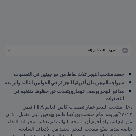
العربية
 - لغات أخرى (4)
حصد منتخب النيجر ثلاث نقاط من مواجهتين في التصفيات
سيواجه النيجر بطل أفريقيا الجزائر في الجولتين الثالثة والرابعة
مدافع النيجر يوسف عومارو يتحدث عن حظوظ منتخبه في 
التصفيات
دخل منتخب النيجر غمار تصفيات كأس العالم FIFA قطر 
٢٠٢٢™بهزيمة أمام منتخب بوركينا فاسو بهدفين دون مقابل، إلا أن 
من تابع المباراة أجزم أن النتيجة النهائية لم تعكس مجريات اللقاء، 
خاصة بعدما ضيّع منتخب النيجر العديد من الأهداف السانحة 