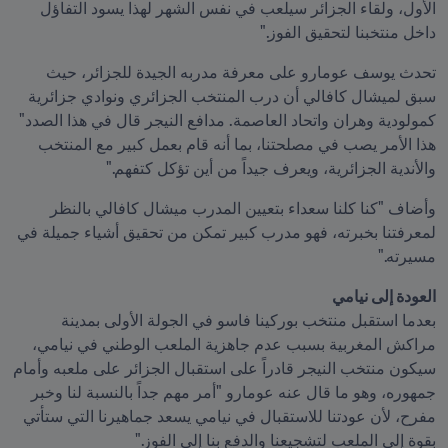
الأول، ولقاء الجزائر سيلعب في نفس الشهر لهذا يسود التفاؤل 
داخل منتخبنا لتحقيق الفوز."
تحدث يوسف عومارو على معرفة مدربه الجيدة للجزائر، حيث 
سبق لميشال كافالي أن درب المنتخب الجزائري ونوادي جزائرية 
كمولودية وهران واتحاد العاصمة. مدافع النيجر قال في هذا الصدد" 
هذا الأمر يصب في مصلحتنا، بما أنه قام بعمل كبير مع المنتخب 
والأندية الجزائرية، ويعرف جيداً من أين تؤكل كتفهم."
وأضاف "كنا كلنا سعداء بتعيين المدرب ميشال كافالي بالنظر 
لمعرفتنا بخبرته، فهو مدرب كبير تمكن من تحقيق أشياء جميلة في 
مسيرته."
العودة إلى نيامي

بعدما استقبل منتخب بوركينا فاسو في الجولة الأولى بمدينة 
مراكش المغربية بسبب عدم جاهزية الملعب الوطني في نيامي، 
سيكون منتخب النيجر قادراً على استقبال الجزائر على ملعبه وأمام 
جمهوره، وهو ما قال عنه عومارو "أمر مهم جداً بالنسبة لنا وخبر 
مفرح، لأن عودتنا للاستقبال في نيامي يسعد جماهيرنا التي ستأتي 
بقوة إلى الملعب لتشجيعنا والدفع بنا إلى الفوز."