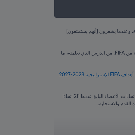
"وقال نغوين هوانغ فونج، خريج دبلومة FIFA للحماية: "عندما يشعرون (الأطفال) بالأمان، وعندما يشعرون بالسعادة، وعندما يشعرون [أنهم يستمتعون] 
"إن الدمج الفعلي للحماية في أول دورة أو تدريب FIFA Football for Schools [خلال] هذه الأيام كان مبادرة رائعة من FIFA. من الدرس الذي تعلمته، ما 
أهداف FIFA الإستراتيجية 2023-2027
أحد الأركان الأساسية لهذا الالتزام هو برنامج حماية الطفل للحماية الذي يوفر إطارًا تعليميًا وبناء القدرات لتوجيه الاتحادات الأعضاء البالغ عددها 211 اتحادًا 
لقدم والاستجابة. 