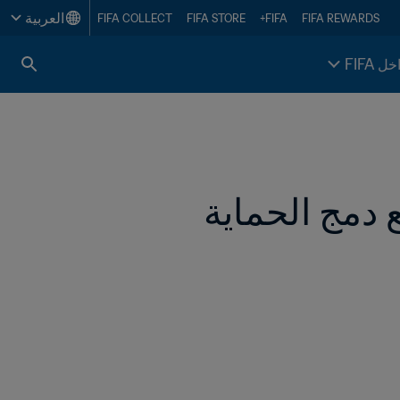
العربية
FIFA COLLECT
FIFA STORE
FIFA+
FIFA REWARDS
خل FIFA
Football for Schools يحقق إنجازًا جديدًا مع دمج الحماية 