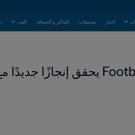
ات
أخبار
تصنيفات
التذاكر و الضيافة
إلعب
دا