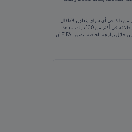
إن حماية أولئك الذين يلعبون كرة القدم من المضايقات والأذى وسوء المعاملة هي أولوية بالنسبة لـ FIFA، بل وأكثر من ذلك في أي سياق يتعلق بالأطفال. 
ويتماشى برنامج FIFA Football for School، الذي يعلم الأطفال المهارات الحياتية من خلال كرة القدم والذي تم إطلاقه في أكثر من 100 دولة، مع هذا 
الهدف. من خلال الدعوة إلى دمج تدابير الوقاية والاستجابة في عمليات الاتحادات الأعضاء وحيثما كان ذلك مناسبًا من خلال برامجه الخاصة، يضمن FIFA أن 