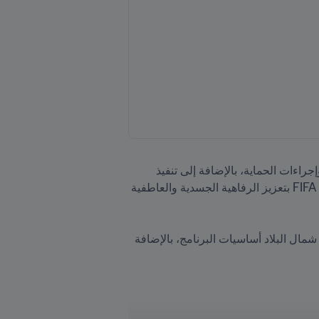
وتشمل بعض تدابير الوقاية الموصى بها، من بين أمور أخرى، وضع مدونات لقواعد السلوك أو غيرها من سياسات وإجراءات الحماية، بالإضافة إلى تنفيذ 
بروتوكولات للإبلاغ عن المخاوف والاستجابة لها. ومن خلال هذه الوحدة المنقحة التي تم تقديمها في فيتنام، لا يقوم FIFA بتعزيز الرفاهية الجسدية والعاطفية 
أثناء إطلاق البرنامج في هانوي، فيتنام، تعلم أربعة وسبعون معلمًا ومعلمة للتربية البدنية من المقاطعات الـ 16 في شمال البلاد أساسيات البرنامج، بالإضافة 