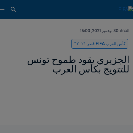
الثلاثاء 30 نوفمبر 2021, 15:00
كأس العرب FIFA قطر ٢٠٢١™
الجزيري يقود طموح تونس 
للتتويج بكأس العرب