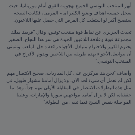
أبهر المنتخب التونسي الجميع بهجومه القوي أمام موريتانيا، حيث 
سجل خمسة اهداف وضيع الكثير امام المرمى، فكانت النتيجة 
ستصبح أكبر لو استغلت كل الفرص التي حصل عليها اللاعبون.
تحدث الجزيري عن نقاط قوة منتخب تونس، وقال "فريقنا يملك 
مجموعة قوية وعلاقة اللاعبين الجيدة هي سر هذا النجاح، الصغير 
يحترم الكبير والاحترام متبادل. الأجواء رائعة داخل الملعب ونتمنى 
أن تتواصل الأجواء بهذه طريقة بين اللاعبين وتدوم الأفراح في 
المنتخب التونسي."
وأضاف "نحن هنا مركزين على كل المباريات، صحيح الانتصار مهم 
لكن لم نعمل أي شيء لحد الآن، ولا يزال أمامنا مشوار طويل. في 
مثل هذه البطولات الانتصار في المقابلة الأولى مهم جداً، وهذا ما 
حققناه، لكن لا تزال أمامنا مواجهتي سوريا والإمارات، وعلينا 
المواصلة بنفس النسخ فيما تبقى من البطولة."