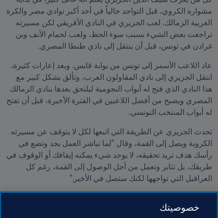
مشواره الكروي، قبل التواجد حالياً في أحد أكبر نوادي مصر والكرة 
العربية الزمالك. لعب الجزيري في النادي الأفريقي لكن مسيرته 
تراجعت بعض الشيء بسبب سوء الحظ، ولعب لحمام الأنف وبن 
غرادن في تونس، قبل أن ينتقل إلى نادي طنطا المصري.
عاد اللاعب الأسمر إلى تونس من بوابة قابس. وبعد إعارات كثيرة، 
انتقل الجزيري إلى نادي المقاولون العرب، وتألق بشكل كبير مع 
هذا النادي الذي فتح له أبواب النجومية ليلتحق بعدها بنادي الزمالك 
المصري ويصبح من أفضل اللاعبين في الفترة الأخيرة، قبل أن تفتح 
له أبواب المنتخب التونسي.
تحدث الجزيري عن الطريقة التي اتبعها لكل لا يتوقف عن مسيرته 
الكروية ويصل إلى القمة، وقال "لما تباشر العمل بجد وتضع في 
رأسك هدف تريد تحقيقه، لا يوجد شيء يمكنه إيقافك أو الوقوف في 
طريقك، بل تثابر وتعمل من أجل الوصول إلى القمة، رغم كل 
العراقيل التي تواجهها لكنك ستصل في الأخير."
وقبل الختام سألنا سيف الدين عن الهدف الذي يصبوا إليه من 
خصوصيتك
الناحية الفردية في هذه البطولة، فختم قائلاً" أريد أنهاء البطولة على 