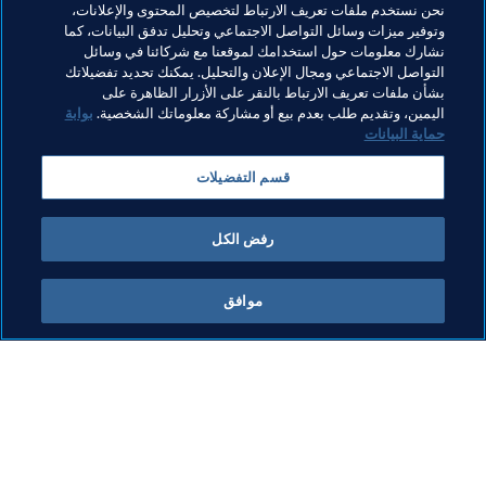
رأس الهدافين، لأنني سجلت ثنائية في أول لقاء وأطمح للأفضل في 
نحن نستخدم ملفات تعريف الارتباط لتخصيص المحتوى والإعلانات،
المباريات المقبلة."

وتوفير ميزات وسائل التواصل الاجتماعي وتحليل تدفق البيانات، كما
نشارك معلومات حول استخدامك لموقعنا مع شركائنا في وسائل
التواصل الاجتماعي ومجال الإعلان والتحليل. يمكنك تحديد تفضيلاتك
بشأن ملفات تعريف الارتباط بالنقر على الأزرار الظاهرة على
مواضيع مرتبطة
اليمين، وتقديم طلب بعدم بيع أو مشاركة معلوماتك الشخصية.
بوابة
حماية البيانات
كأس العرب FIFA قطر ٢٠٢١™
Tunisia
CAF
قسم التفضيلات
Mauritania
رفض الكل
موافق
ما يقوم به FIFA
كل الأخبار
الشؤون القانونية
كل الأخبار