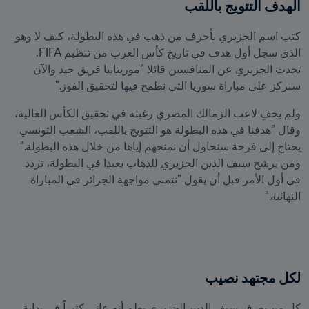
الهدف التتويج باللقب
كتب اسم الجزيري بأحرف من ذهب في هذه البطولة، كيف لا وهو 
الذي سجل أول هدف في تاريخ كأس العرب من تنظيم FIFA. 
تحدث الجزيري عن المنافسين قائلا "موريتانيا فريق جيد والآن 
سنركز على مباراة سوريا التي نطمح فيها لتحقيق الفوز."
ولم يخفِ لاعب الزمالك المصري رغبته في تحقيق الكأس الغالية، 
وقال "هدفنا في هذه البطولة هو التتويج باللقب، الشعب التونسي 
ومن يرشح سيف الدين الجزيري للذهاب بعيدا في البطولة، تردد 
في أول الأمر قبل أن يقول "نتمنى مواجهة الجزائر في المباراة 
النهائية."
لكل مجتهد نصيب
كل من يعرف سيف الدين الجزيري يعلم أنه عانى كثيراً في بداية 