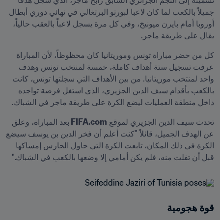
تسميته إلى النجم الجزائري السابق رابح ماجر، الذي سجل هدفاً 
جميلاً بالكعب لما كان لاعبا لبورتو البرتغالي في نهائي دوري أبطال 
أوروبا أمام بايرن ميونيخ، وفي كل مرة يسجل لاعباً بالعقب حالياً، 
يقال على طريقة ماجر.
كل من حضر مباراة تونس وموريتانيا كان محظوظاً، لأن المباراة 
عرفت تسجيل ستة أهداف كاملة، خمسة لمنتخب تونس وهدف 
واحد لمنتخب موريتانيا. من بين الأهداف التي سجلتها تونس، كانت 
بالكعب بأقدام سيف الدين الجزيري، الذي استغل فرصة تواجده 
داخل منطقة العمليات ليضع الكرة على طريقة ماجر في الشباك.
تحدث سيف الدين الجزيري لموقع 
FIFA.com 
بعد المباراة، وعلق 
عن الهدف الجميل، قائلاً "كنت أعلم أن فخر الدين بن يوسف سيضع 
الكرة في ذلك المكان، تابعت الكرة التي حاول الحارس إمساكها 
قبل أن تفلت منه، فلم يكن أمامي إلا وضعها بالكعب في الشباك."
قوة هجومية