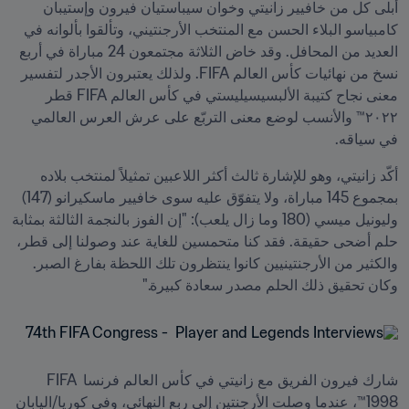
أبلى كل من خافيير زانيتي وخوان سيباستيان فيرون وإستيبان 
كامبياسو البلاء الحسن مع المنتخب الأرجنتيني، وتألقوا بألوانه في 
العديد من المحافل. وقد خاض الثلاثة مجتمعون 24 مباراة في أربع 
نسخ من نهائيات كأس العالم FIFA. ولذلك يعتبرون الأجدر لتفسير 
معنى نجاح كتيبة الألبسيسيليستي في كأس العالم FIFA قطر 
٢٠٢٢™ والأنسب لوضع معنى التربّع على عرش العرس العالمي 
في سياقه.
أكّد زانيتي، وهو للإشارة ثالث أكثر اللاعبين تمثيلاً لمنتخب بلاده 
بمجموع 145 مباراة، ولا يتفوّق عليه سوى خافيير ماسكيرانو (147) 
وليونيل ميسي (180 وما زال يلعب): "إن الفوز بالنجمة الثالثة بمثابة 
حلم أضحى حقيقة. فقد كنا متحمسين للغاية عند وصولنا إلى قطر، 
والكثير من الأرجنتينيين كانوا ينتظرون تلك اللحظة بفارغ الصبر. 
وكان تحقيق ذلك الحلم مصدر سعادة كبيرة."
شارك فيرون الفريق مع زانيتي في كأس العالم فرنسا FIFA 
1998™، عندما وصلت الأرجنتين إلى ربع النهائي، وفي كوريا/اليابان 