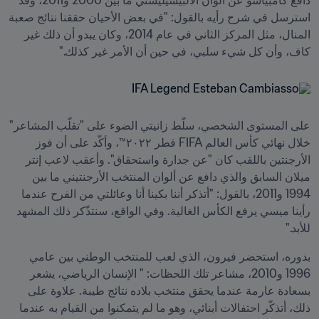
دافع كامبياسو عن ألوان الألبيسيليستي ما بين 2000 و2011، وقد 
استرسل في شرح رأيه بالقول: "في بعض الأحيان حققنا نتائج صعبة 
المنال، مثل المركز الثاني في عام 2014، وكان يبدو أن ذلك غير 
كاف، وأن كل شيء سلبي، في حين أن الأمر غير كذلك."
على المستوى الشخصي، سلّط زانيتي الضوء على "تقلّب المشاعر" 
خلال نهائي كأس العالم FIFA قطر ٢٠٢٢™، وأكّد على أن فوز 
الأرجنتين باللقب كان "عن جدارة واستحقاق". وأعقب لاعب إنتر 
ميلان السابق والذي دافع عن ألوان المنتخب الأرجنتيني ما بين 
1994 و2011، بالقول: "أتذكر أننا بكينا أنا وعائلتي من الفرح عندما 
رأينا ميسي يرفع الكأس الغالية. وفي الواقع، سنتذّكر ذلك المشهد 
للأبد."
بدوره، استحضر فيرون، الذي لعب للمنتخب الوطني بين عامي 
1996 و2010، مشاعر تلك اللحظات: " الإنسان الرياضي، يشعر 
بسعادة عارمة عندما يحقق منتخب بلاده نتائج طيبة. علاوة على 
ذلك، أتذكّر احتفالات أبنائي، وهو ما لم يتمكنوا من القيام به عندما 