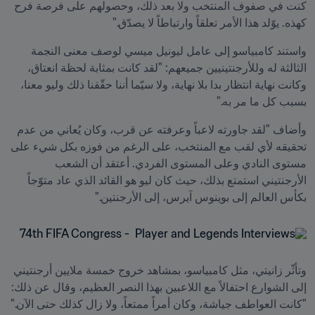
كنت في صفوف المنتخب ولا بعد ذلك، وحصولهم على فرصة فرح 
كهذه. يوّلد هذا الأمر تعلقاً وارتباطاً لا يصدّق."
واستند كامبياسو إلى عامل ليونيل ميسي لوصف معنى النجمة 
الثالثة له وللأرجنتينيين جميعهم: "لقد كانت بمثابة لحظة انعتاق، 
وكانت نهاية انتظار بدا بلا نهاية، ولا سيّما أننا حقّقنا ذلك وليو معنا، 
بسبب كل ما مر به."
وأضاف "لقد جاورته لاعباً وعرفته عن قرب، وكان يُعاني من عدم 
تحقيقه لأي لقب مع المنتخب، على الرغم من فوزه بكل شيء على 
مستوى النادي وعلى المستوى الفردي. أعتقد أن الشعب 
الأرجنتيني استمتع بذلك، حيث كان ليو هو القائد الذي عاد متوّجاً 
بكأس العالم إلى بوينوس آيرس، إلى الأرجنتين."
وتأثّر زانيتي، مثل كامبياسو، بمشاهد خروج خمسة ملايين أرجنتيني 
إلى الشوارع احتفالاً مع اللاعبين بهذا النصر العظيم، وقال عن ذلك: 
"كانت العواطف جياشة، وكان أمراً ممتعاً، ولا زال كذلك حتى الآن."