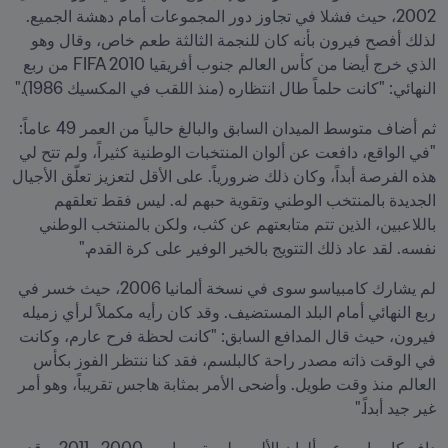
2002، حيث فشلا في تجاوز دور المجموعات أمام دهشة الجميع. 
لذلك أفصح فيرون بأنه كان للنجمة الثالثة طعم خاص، وقال وهو 
الذي خرج أيضا من كأس العالم جنوب أفريقيا FIFA 2010 من ربع 
النهائي: "كانت حلماً طال انتظاره (منذ اللقب في المكسيك 1986)."
ثم أضاف متوسط الميدان السابق والبالغ حالياً من العمر 49 عاماً: 
"في الواقع، دافعت عن ألوان المنتخبات الوطنية كثيراً، ولم تتح لي 
هذه الفرصة أبداً، وكان ذلك ضرورياً. على الأقل لتعزيز تعلّق الأجيال 
الجديدة بالمنتخب الوطني وتقوية حبهم له. ليس فقط تعلقهم 
باللاعبين، الذين تتم متابعتهم عن كثب، ولكن بالمنتخب الوطني 
نفسه. لقد عاد ذلك التتويج بالخير الوفير على كرة القدم."
لم يشارك كامبياسو سوى في نسخة ألمانيا 2006، حيث خسر في 
ربع النهائي أمام البلد المستضيف. وقد كان رأيه مكملاً لرأي زميله 
فيرون، حيث قال المدافع السابق: "كانت لحظة فرح عارم، وكانت 
في الوقت ذاته مصدر راحة كالبلسم، فقد كنا ننتظر الفوز بكأس 
العالم منذ وقت طويل. وأضحى الأمر بمثابة هاجس تقريباً، وهو أمر 
غير جيد أبداً."