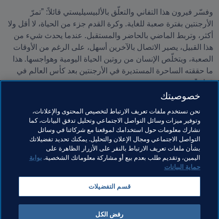
وفسّر فيرون هذا التفاني والتعلّق بالألبيسيليستي قائلاً: "تمرّ 
الأرجنتين بفترة صعبة للغاية. وكرة القدم جزء من الحياة، لا أقل ولا 
أكثر، وتربط الماضي بالحاضر والمستقبل. عندما يحدث شيء من 
هذا القبيل، يصير الاتصال بالآخرين أسهل، على الرغم من الأوقات 
الصعبة، ويتخلّص الإنسان من روتين الحياة اليومية وهواجسها. هذا 
ما حققته الساحرة المستديرة في الأرجنتين بعد كأس العالم في 
قطر."
خصوصيتك
مواضيع مرتبطة
نحن نستخدم ملفات تعريف الارتباط لتخصيص المحتوى والإعلانات،
وتوفير ميزات وسائل التواصل الاجتماعي وتحليل تدفق البيانات، كما
نشارك معلومات حول استخدامك لموقعنا مع شركائنا في وسائل
المنظمة
أساطير FIFA
كأس العالم FIFA قطر ٢٠٢٢™
التواصل الاجتماعي ومجال الإعلان والتحليل. يمكنك تحديد تفضيلاتك
بشأن ملفات تعريف الارتباط بالنقر على الأزرار الظاهرة على
CONMEBOL
Argentina
اليمين، وتقديم طلب بعدم بيع أو مشاركة معلوماتك الشخصية.
بوابة
حماية البيانات
قسم التفضيلات
رفض الكل