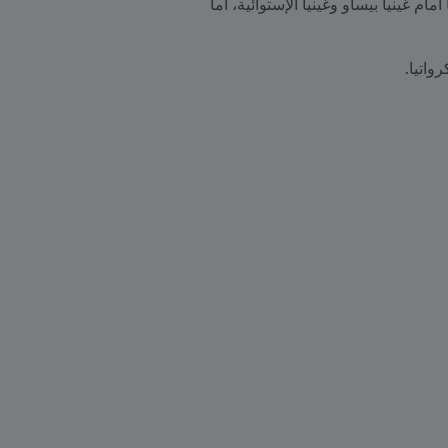
مباريات مختلفة في أفريقيا عرفت تعادلاً مخيباً للجزائر أمام بوركينافاسو، فيما خسرت كل من السودان وموريتانيا أمام غينيا بيساو وغينيا الإستوائية، أما 