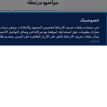
مواضيع مرتبطة
كأس العالم FIFA قطر ٢٠٢٢™
AFC
خصوصيتك
نحن نستخدم ملفات تعريف الارتباط لتخصيص المحتوى والإعلانات، وتوفير ميزات و
نشارك معلومات حول استخدامك لموقعنا مع شركائنا في وسائل التواصل الاجتماع
بشأن ملفات تعريف الارتباط بالنقر على الأزرار الظاهرة على اليمين، وتقديم ط
البيانات
ما يقوم به FIFA
كل الأ
الشؤون القانونية
كل الأخ
نظام الانتقالات
التقاري
كرة القدم للسيدات
مؤسسة FA
تطوير كرة القدم
useum
الابتكار
الوظائ