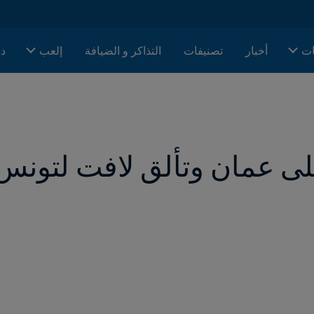
ات
أخبار
تصنيفات
التذاكر و الضيافة
إلعب
دا
ى عمان وتألق لافت لتونس و