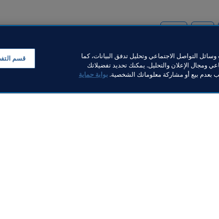
UEFA
CAF
سائل التواصل الاجتماعي وتحليل تدفق البيانات، كما
قسم التف
ي ومجال الإعلان والتحليل. يمكنك تحديد تفضيلاتك
لب بعدم بيع أو مشاركة معلوماتك الشخصية.
بوابة حماية
خبار
بار
ر والوثائق
FI
FIFA M
ف