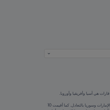
حيث شهدت القارة الصفراء فوز كوريا الجنوبية على لبنان، فيما خسر العراق أمام إيران وانتهت القمة العربية بين الإمارات وسوريا بالتعادل. كما أقيمت 10 