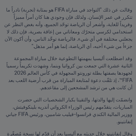
وقالت عن ذلك "التواجد في مباراة FIFA هو بمثابة (تجربة) نادراً ما 
تتكرر في عمر الإنسان. ولذلك فإن وجودي هنا كان أمراً مميزاً 
وفريداً للغاية، وأشعر أن الرياضة توحّد الجميع، وأنه بغض النظر عن 
استخدامي لكرسي متحرّك ومعاناتي من إعاقة بصرية، فإن ذلك لا 
يجعلني مختلفة في أي شيء. فالرياضة توحِّد الناس، وأن أكون الآن 
جزءاً من شيء أحبه، أي الرياضة، إنما هو أمر مذهل."
وقد اضطلعت أليسيا بمهمتها التطوعية خلال مباراة المجموعة 
الثانية عشرة التي جمعت بين كرواتيا وبنما، وشهدت تكريماً رسمياً 
لجهودها بصفتها بطلة تورونتو المجهولة في كأس العالم 2026 
FIFA™، إذ تلقّت دعوة لمتابعة المباراة من قرب أرضية اللعب بعد 
أن كانت هي من ترشد المشجعين إلى مقاعدهم.
وانضمّت إليها والدتها، والتقيتا بكبار الشخصيات التي حضرت 
المباريات، يتقدّمهم رئيس الوزراء الكرواتي أندريه بلينكوفيتش، 
ووزير المالية الكندي فرانسوا-فيليب شامبين، ورئيس FIFA جياني 
إنفانتينو.
وقال إنفانتينو خلال حديثه مع أليسيا بعد أن قدّم لها نسخة مُصغّرة 