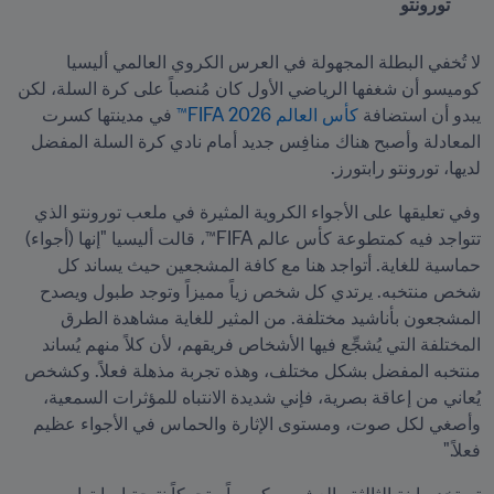
تورونتو
لا تُخفي البطلة المجهولة في العرس الكروي العالمي أليسيا 
كوميسو أن شغفها الرياضي الأول كان مُنصباً على كرة السلة، لكن 
يبدو أن استضافة 
كأس العالم 2026 FIFA™
 في مدينتها كسرت 
المعادلة وأصبح هناك منافِس جديد أمام نادي كرة السلة المفضل 
لديها، تورونتو رابتورز.
وفي تعليقها على الأجواء الكروية المثيرة في ملعب تورونتو الذي 
تتواجد فيه كمتطوعة كأس عالم FIFA™، قالت أليسيا "إنها (أجواء) 
حماسية للغاية. أتواجد هنا مع كافة المشجعين حيث يساند كل 
شخص منتخبه. يرتدي كل شخص زياً مميزاً وتوجد طبول ويصدح 
المشجعون بأناشيد مختلفة. من المثير للغاية مشاهدة الطرق 
المختلفة التي يُشجِّع فيها الأشخاص فريقهم، لأن كلاً منهم يُساند 
منتخبه المفضل بشكل مختلف، وهذه تجربة مذهلة فعلاً. وكشخص 
يُعاني من إعاقة بصرية، فإني شديدة الانتباه للمؤثرات السمعية، 
وأصغي لكل صوت، ومستوى الإثارة والحماس في الأجواء عظيم 
فعلاً."