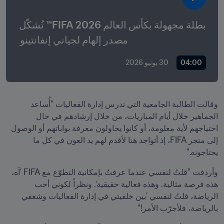
بطلة مجهولة بكأس العالم 2026 FIFA™ تُشكّل 
مصدر إلهام لجياني إنفانتينو 
04:00
30 يونيو 2026
وقالت الطالبة الجامعية التي تدرس إدارة الفعاليات "أُساعد 
الجماهير خلال أيام المباريات، من خلال إرشادهم في حال 
احتياجهم لأية معلومة، أو كانوا يحاولون معرفة بواباتهم أو الوصول 
إلى متجر FIFA، إذ أتواجد هنا لأقدم لهم يد العون في كل ما 
يحتاجونه."
وأردفت "قلتُ لنفسي عندما عرفتُ بإمكانية التطوّع مع FIFA ’آه، 
هذه فرصة مثالية. وهذه فعالية حقيقية‘. ونظراً لكوني أحب 
الرياضة، قلتُ لنفسي ’بين خلفيتي في إدارة الفعاليات وشغفي 
بالرياضة، فلأجرّب الأمر!"