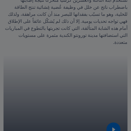
تستخدم ابنة الثالثة والعشرين كرسياً متحركاً نتيجة إصابتها 
باضطراب ناتج عن خلل في وظيفة عُضية غِشائية تنتج الطاقة 
للخلية، وهو ما تسبّب بفقدانها للبصر منذ أن كانت مراهقة، ولذلك 
فهي تواجه تحديات يومية. إلا أن ذلك لم يُشكّل عائقاً على الإطلاق 
أمام هذه الشابة المتألقة، التي كانت تجربتها بالتطوع في المباريات 
التي استضافتها مدينة تورونتو الكندية مثمرة على مستويات 
متعددة.