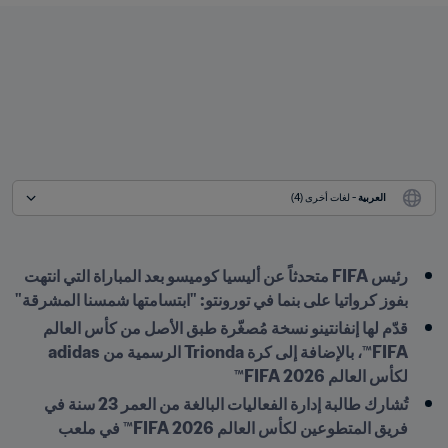
العربية
 - لغات أخرى (4)
رئيس FIFA متحدثاً عن أليسيا كوميسو بعد المباراة التي انتهت 
بفوز كرواتيا على بنما في تورونتو: "ابتسامتها شمسنا المشرقة"
قدّم لها إنفانتينو نسخة مُصغّرة طبق الأصل من كأس العالم 
FIFA™، بالإضافة إلى كرة Trionda الرسمية من adidas 
لكأس العالم FIFA 2026™
تُشارك طالبة إدارة الفعاليات البالغة من العمر 23 سنة في 
فريق المتطوعين لكأس العالم 2026 FIFA™ في ملعب 