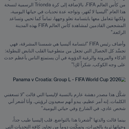
من كأس العالم FIFA، بالإضافة إلى كرة Trionda الرسمية لنسخة 
هذا العام "أليسيا لا تُقهر، وتواجه عدة تحديات في حياتها اليومية، 
ولكنها تتعامل معها بابتسامة تعلو وجهها، تماماً كما تحيي وتساعد 
المشجعين القادمين لمشاهدة كأس العالم FIFA بهذه المدينة 
الرائعة."
وأضاف رئيس FIFA "ابتسامة أليسيا هي شمسنا المشرقة، فهي 
تجسِّد كل الخصال التي تجعل من متطوعينا القلب النابض للبطولة: 
الذكاء والمرونة والرغبة الدؤوبة في أن يستمتع الناس بأعظم حدث 
على وجه الكوكب. شكراً لكِ!"
شكَّل هذا مصدر دهشة عارم بالنسبة لإليسيا التي قالت "لا تسعفني 
الكلمات. إنه أمر عظيم، يبدو أنهم سعيدون لرؤيتي. وأنا أشعر أني 
شخص عادي، في الشارع وفي حياتي اليومية."
بينما قالت والدتها "أشعرنا هذا بالتواضع. قلب إليسيا طيب جداً، 
وحياتها ثرية بالخبرات، وتمكّنت دوماً من تجاوز كافة التحديات التي 