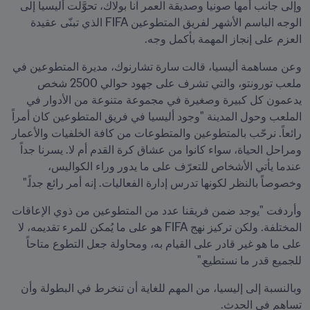
وإلى جانب أمها صونيا وصديقة العمر آنا بولاك، تحوَّلت أليسيا إلى 
الوجه الباسم الأشهر لفريق المتطوعين FIFA الذي تبنّى عقيدة 
العزم على إنجاز المهمة بأكمل وجه.
وعن مساهمة أليسيا، قالت سارة تشارنوك، مديرة المتطوعين في 
ملعب تورونتو، والتي تشرف على جهود حوالي 2500 شخص 
يدعمون كل كبيرة وصغيرة في مجموعة متنوعة من الأدوار في 
الملعب وحول المدينة "وجود أليسيا في فريق المتطوعين كان أمراً 
رائعاً. نرحّب بالمتطوعين والمتطوعات من كافة الخلفيات والأعمار 
ومراحل الحياة، سواء كانوا من عشاق كرة القدم أم لا. يسرنا جداً 
عندما يأتي الأشخاص للتعرّف على ما يدور وراء الكواليس، 
وخصوصاً بالنظر لكونها تدرس إدارة الفعاليات. إنه أمر رائع جداً."
وأردفت "يوجد ضمن فريقنا عدد من المتطوعين من ذوي الإعاقات 
المختلفة. ولكن تركيز نهج FIFA هو على ما يُمكن للمرء تقديمه، لا 
على ما هو غير قادر على القيام به، ومحاولة جعل التطوع متاحاً 
للجميع قدر ما نستطيع."
وبالنسبة إلى إليسيا، من المهم للغاية أن تنخرط في البطولة وأن 
تساهم في الحدث.