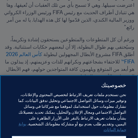
اعترضت سبيلها. وهي لا تسمح بأي من تلك العقبات أن تُعيقها، وها 
هي تتبادل أطراف الحديث مع رئيس FIFA ورئيس الوزراء الكرواتي 
ووزير المالية الكندي، الذين قدّموا لها كل هذه الهدايا. يا له من أمر 
رائع."
ورغم أن كل المتطوعات والمتطوعين يستحقون إشادة وتكريماً، 
وسيُحتفى بهم طوال البطولة، إلا أن لبعضهم حكايات استثنائية. وقد 
أطلق FIFA مشروع الأبطال المجهولين لبطولة 
كأس العالم 2026 
FIFA™
 للاحتفاء بشجاعتهم ونكرانهم للذات وعزيمتهم، إذ يبذلون ما 
هو أبعد من المتوقع ويلهمون كافة المتواجدين حولهم، فهم الأبطال 
المجهولون الأبرز في البطولة.
خصوصيتك
مواضيع مرتبطة
نحن نستخدم ملفات تعريف الارتباط لتخصيص المحتوى والإعلانات،
وتوفير ميزات وسائل التواصل الاجتماعي وتحليل تدفق البيانات، كما
نشارك معلومات حول استخدامك لموقعنا مع شركائنا في وسائل
المتطوعون
تنظيم البطولات
الرئيس
المنظمة
التواصل الاجتماعي ومجال الإعلان والتحليل. يمكنك تحديد تفضيلاتك
بشأن ملفات تعريف الارتباط بالنقر على الأزرار الظاهرة على
كأس العالم 2026 FIFA™
Concacaf
Canada
اليمين، وتقديم طلب بعدم بيع أو مشاركة معلوماتك الشخصية.
بوابة
حماية البيانات