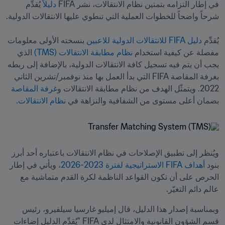
في إطار التزامه بتمتين نظام الانتقالات، نشر FIFA 
دليلاً 
يُقدِّم 
يُقدِّم 
دليل FIFA للانتقالات الدولية للاعبين
 بنسخته الأولى معلومات 
مفصلة عن كيفية استخدام 
نظام مطابقة الانتقالات (TMS)
 الذي 
يجب أن يتم فيه تسجيل كافة الانتقالات الدولية، بالإضافة إلى ربطه 
بغرفة المقاصة FIFA التي بدأ العمل بها منذ نوفمبر/تشرين الثاني 
2022. ويتمثّل الهدف من نظام مطابقة الانتقالات و
غرفة المقاصة
بضمان أعلى مستوى من الشفافية والنزاهة في 
نظام الانتقالات
.

ويُنظر إلى تطبيق الإصلاحات في نظام الانتقالات باعتباره أحد أبرز 
بنود 
أهداف FIFA الاستراتيجية لفترة 2023-2026
، ويأتي في إطار 
الحرص على أن تكون القواعد الناظمة لكرة القدم متماشية مع 
عالم دائم التغيّر. 

وبمناسبة إصدار هذا الدليل، قال إميليو غارسيا سيلفيرو، رئيس 
قسم الشؤون القانونية والامتثال لدى FIFA "يُقدِّم الدليل إضاءات 