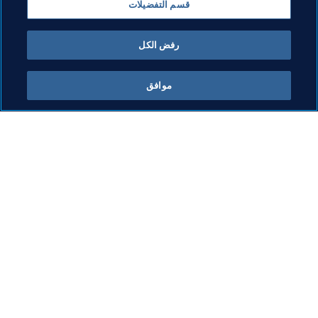
قسم التفضيلات
نظام الانتقالات
القانوني
المنظمة
رفض الكل
موافق
ما يقوم به FIFA
كل الأخبار
الشؤون القانونية
كل الأخبار
نظام الانتقالات
التقارير والوثائق
كرة القدم للسيدات
مؤسسة FIFA
تطوير كرة القدم
FIFA Museum
الابتكار
الوظائف
تطوير المواهب