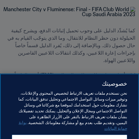
كما يُشدِّد الدليل على وجوب تحميل إثباتات الدفع، ويشرح كيفية 
الحيلولة دون حظر النظام للانتقال، وما الذي يتوجّب القيام به في 
حال حصول ذلك. وبالإضافة إلى ذلك، يُفرد الدليل قسماً خاصاً 
بإجراءات إعارة اللاعبين، وكذلك انتقالات اللاعبين القاصرين 
يُذكر أن استخدام نظام مطابقة الانتقالات (TMS) أصبح إلزامياً 
خصوصيتك
لكافة الانتقالات الدولية للاعبي كرة القدم من الذكور والإناث 
والهواة والقاصرين، كما أن إدخال معلومات صحيحة أصبح أمراً 
نحن نستخدم ملفات تعريف الارتباط لتخصيص المحتوى والإعلانات،
جوهرياً بالنسبة لغرفة المقاصة، التي أسّسها FIFA لتوفير منصة 
وتوفير ميزات وسائل التواصل الاجتماعي وتحليل تدفق البيانات، كما
مركزية تسير فيها الإجراءات المالية بين الأندية بشكل آلي، وهو ما 
نشارك معلومات حول استخدامك لموقعنا مع شركائنا في وسائل
التواصل الاجتماعي ومجال الإعلان والتحليل. يمكنك تحديد تفضيلاتك
من شأنه أن يضمن التوزيع الدقيق لمكاسب التدريب.
بشأن ملفات تعريف الارتباط بالنقر على الأزرار الظاهرة على
اليمين، وتقديم طلب بعدم بيع أو مشاركة معلوماتك الشخصية.
بوابة
حماية البيانات
مواضيع مرتبطة