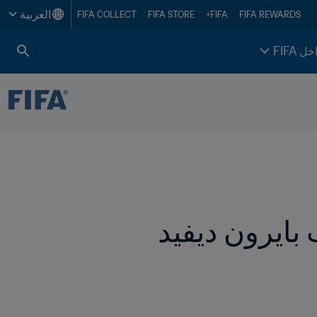
العربية
FIFA COLLECT
FIFA STORE
FIFA+
FIFA REWARDS
خل FIFA
قرار لجنة الاستئناف FIFA بشأن أهلية اللاعب بايرون ديفيد 