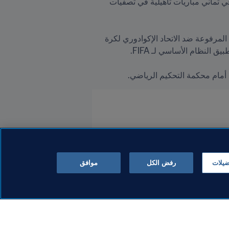
 الإكوادوري بايرون ديفيد كاستيو سيغورا للعب لصالح منتخب بلاده، بعد أن شارك معه في ثماني مباريات تأهيلية في تصفيات 
وبعد جلسة الاستماع والنظر في الوثائق المُقدمة، أكّدت لجنة الاستئناف دعمها لقرار اللجنة التأديبية بإغلاق القضية المرفوعة ضد الاتحاد الإكوادوري لكرة 
ى أمام محكمة التحكيم الرياضي.
ضيلات
رفض الكل
موافق