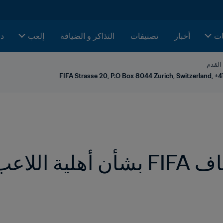
ات
أخبار
تصنيفات
التذاكر و الضيافة
إلعب
دا
 القدم
FIFA Strasse 20, P.O Box 8044 Zurich, Switzerland, +4