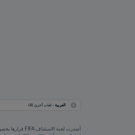
العربية
 - لغات أخرى (4)
أصدرت لجنة الاستئناف FIFA قرارها بخصوص الطعون التي تقدّم بها اتحادا تشيلي وبيرو لكرة القدم ضد 