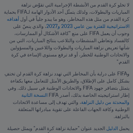
لا تخلو كرة القدم من الأنشطة الإجرامية التي تقوِّض نزاهة 
المباريات والبطولات، ولذلك يتمثّل أحد الأدوار الهامة لـFIFA بحماية 
كرة القدم من مثل هذه المخاطر، وهو ما يبدو جلياً في أول 
أهدافه 
الاستراتيجية للفترة بين عامي 2023 و2027
، والذي ينصّ على 
وجوب أن يعمل FIFA على منع "كافة الأشكال أو الممارسات، 
كالفساد وتعاطي المنشطات والتلاعب بنتائج المباريات، التي من 
شأنها تعريض نزاهة المباريات والبطولات واللاعبين والمسؤولين 
والاتحادات الوطنية للخطر، أو قد ترفع مستوى الإساءة في كرة 
القدم."
وFIFA على دراية بأن المخاطر التي تهدد نزاهة كرة القدم لن تختفِ 
بشكل كامل على الإطلاق، والطريق الأمثل للتعامل معها بكفاءة 
يتمثل بتضافر جهود FIFA والاتحادات الوطنية في سبيل ذلك. وفي 
إطار استراتيجيته الخاصة بذلك، أصدر FIFA 
النسخة الثانية 
والمحدثة من دليل النزاهة
، والتي تهدف إلى مساعدة الاتحادات 
الوطنية وكافة الجهات الفاعلة على تقوية مبادراتها المتعلقة 
بالنزاهة.
يحمل 
الدليل 
الجديد عنوان "حماية نزاهة كرة القدم" ويمثل حصيلة 