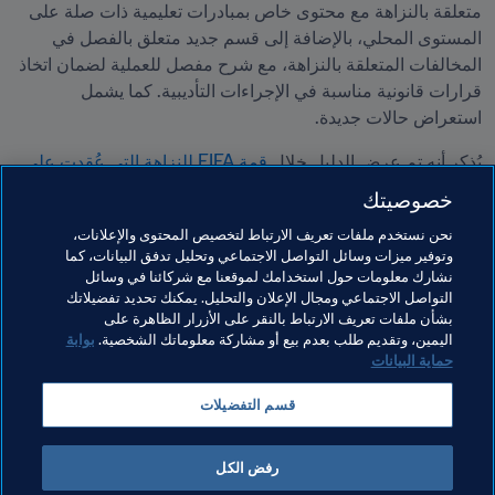
متعلقة بالنزاهة مع محتوى خاص بمبادرات تعليمية ذات صلة على 
المستوى المحلي، بالإضافة إلى قسم جديد متعلق بالفصل في 
المخالفات المتعلقة بالنزاهة، مع شرح مفصل للعملية لضمان اتخاذ 
قرارات قانونية مناسبة في الإجراءات التأديبية. كما يشمل 
استعراض حالات جديدة.
يُذكر أنه تم عرض الدليل خلال
 قمة FIFA للنزاهة التي عُقدت على 
مدى يومين في سنغافورة
، وجمعت مسؤولي النزاهة في الاتحادات 
خصوصيتك
الوطنية الـ211 والاتحادات القارية الستة.
نحن نستخدم ملفات تعريف الارتباط لتخصيص المحتوى والإعلانات،
وتوفير ميزات وسائل التواصل الاجتماعي وتحليل تدفق البيانات، كما
مواضيع مرتبطة
نشارك معلومات حول استخدامك لموقعنا مع شركائنا في وسائل
التواصل الاجتماعي ومجال الإعلان والتحليل. يمكنك تحديد تفضيلاتك
بشأن ملفات تعريف الارتباط بالنقر على الأزرار الظاهرة على
النزاهة
القانوني
الاتحادات الأعضاء
المنظمة
اليمين، وتقديم طلب بعدم بيع أو مشاركة معلوماتك الشخصية.
بوابة
حماية البيانات
قسم التفضيلات
رفض الكل