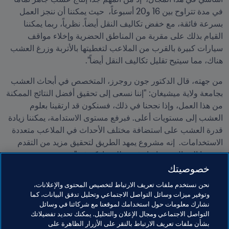
في مدة تتراوح بين 16 و20 أسبوعاً،  حيث يمكننا أن ننجز العمل 
بسرعة فائقة، مع خفض تكاليف النقل أيضاً. نظرياً، ربما يمكننا 
القيام بذلك على مقربة من المناطق الحضرية وإخلاء مواقف 
سيارات كبيرة بالقرب من الملاعب لتغطيتها بالأتربة وزرغ العشب 
هناك، مما سيتيح تقليل تكاليف النقل أيضاً". 
من جهته، قال الدكتور جون روجرز، المتخصص في أبحاث العشب 
بجامعة ولاية ميشيغان: "إننا نسعى إلى تحقيق أفضل النتائج الممكنة 
من هذا العمل، وإذا نجحنا في ذلك، فسنكون قد ارتقينا بعلوم 
العشب إلى مستويات أعلى. فبرفع مستوى الاستدامة، يمكننا زيادة 
قدرة العشب على استضافة مختلف الأحداث في الملاعب متعددة 
الاستخدامات.  إنه مشروع يمهد الطريق لتحقيق مزيد من التقدم 
في هذا المجال، وهذا ما دفعني للمشاركة فيه".
خصوصيتك
مواضيع مرتبطة
نحن نستخدم ملفات تعريف الارتباط لتخصيص المحتوى والإعلانات،
وتوفير ميزات وسائل التواصل الاجتماعي وتحليل تدفق البيانات، كما
نشارك معلومات حول استخدامك لموقعنا مع شركائنا في وسائل
الابتكار
الاستدامة
المنظمة
المنظمة
التواصل الاجتماعي ومجال الإعلان والتحليل. يمكنك تحديد تفضيلاتك
بشأن ملفات تعريف الارتباط بالنقر على الأزرار الظاهرة على