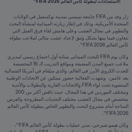
الاستعدادات لبطولة كأس العالم FIFA 2026™ 
زار وفد من FIFA جامعة تينيسي بمدينة نوكسفيل في الولايات 
المتحدة الأمريكية، وذلك في إطار زيارته الميدانية لمنشأة البحث 
والتطوير في مجال العشب وعلى هامش لقاء فرق العمل التي 
تتعاون فيما بينها بشكل وثيق لإعداد عشب مثالي لملاعب بطولة 
كأس العالم FIFA 2026™. 
وكان يوم FIFA للبحث الميداني بمثابة أول اجتماع رسمي لمديري 
ملاعب جميع المدن المضيفة ومواقع التدريب الـ 16 المخصصة 
للحدث الكروي الأبرز في العالم، والذي سيُقام في أمريكا الشمالية 
بعد عامين.  وشهدت الفعالية حضور ممثلين عن الاتحادات الوطنية 
المنضوية تحت لواء FIFA والاتحادات القارية والبطولات والأندية 
ومختلف الموردين في هذا المجال، حيث ناقش أكثر من 200 
متخصص في مجال العشب مختلف التحديات المطروحة والفرص 
المتاحة أمام مشروع البحث والتطوير الخاص ببطولة كأس العالم 
FIFA 2026™. 
وكان هيمو شيرجي، مدير عمليات بطولة كأس العالم FIFA™، 