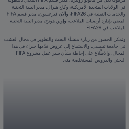
مرفوقاً بكل من مانولو زوبيريا، مدير قسم FIFA المعني بالبطولة 
في الولايات المتحدة الأمريكية، وكاج هيرال، مدير البنية التحتية 
والخدمات التقنية في FIFA26، وآلان فيرغسون، مدير قسم FIFA 
المعني بإدارة أرضيات الملاعب، وإوين هودج، مدير البنية التحتية 
للملاعب في FIFA26. 
وتمكن الحضور من زيارة منشأة البحث والتطوير في مجال العشب 
في جامعة تينيسي، والاستماع إلى عروض قدَّمها خبراء في هذا 
المجال، والاطِّلاع على إحاطة بشأن سير عمل مشروع FIFA 
البحثي والدروس المستخلصة منه. 