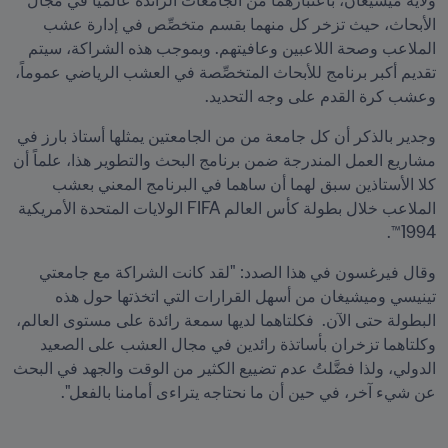
ولاية ميشيغان، باعتبارهما من الجامعات الرائدة عالمياً في مجال 
الأبحاث، حيث تزخر كل منهما بقسم متخصِّص في إدارة عشب 
الملاعب وصحة اللاعبين وعافيتهم. وبموجب هذه الشراكة، سيتم 
تقديم أكبر برنامج للأبحاث المتخصِّصة في العشب الرياضي عموماً، 
وعشب كرة القدم على وجه التحديد.
وجدير بالذكر أن كل جامعة من من الجامعتين يمثلها أستاذ بارز في 
مشاريع العمل المندرجة ضمن برنامج البحث والتطوير هذا، علماً أن 
كلا الأستاذين سبق لهما أن ساهما في البرنامج المعني بعشب 
الملاعب خلال بطولة كأس العالم FIFA الولايات المتحدة الأمريكية 
1994™.  
وقال فيرغسون في هذا الصدد: "لقد كانت الشراكة مع جامعتي 
تينيسي وميشيغان من أسهل القرارات التي اتخذتها حول هذه 
البطولة حتى الآن.  فكلتاهما لديها سمعة رائدة على مستوى العالم، 
وكلتاهما تزخران بأساتذة رائدين في مجال العشب على الصعيد 
الدولي، ولذا فضَّلتُ عدم تضييع الكثير من الوقت والجهد في البحث 
عن شيء آخر، في حين أن ما نحتاجه يتراءى أمامنا بالفعل". 