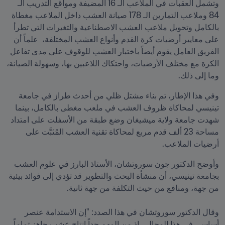
وتشمل العقبات في الملاعب الـ 16 المضيفة ومواقع التدريب الـ 
84 وملاعب التمارين الـ 178 صيانة العشب داخل الملاعب مغطاة 
بالكامل وتحويل ملاعب العشب الاصطناعية والتغيرات التي تطرأ 
على معايير أرضيات كرة القدم وأنواع العشب المختلفة،  علماً أن 
الفريق العامل يقوم أيضاً باختبار العشب للوقوف على مدى تفاعل 
الكرة مع مختلف الأرضيات، واحتكاك اللاعبين بها، وسهولة الصيانة، 
وما إلى ذلك. 
وفي هذا الإطار، تم بناء مشتل ظلي من أحدث طراز في جامعة 
تينيسي لمحاكاة ظروف العشب في ملعب مغطى بالكامل، بينما 
شهدت جامعة ولاية ميشيغان وضع طبقة من الأسفلت على امتداد 
مساحة 23 ألف قدم مربع لمحاكاة تقنية العشب المُثبَّت على 
أرضيات الملاعب.  
وأوضح الدكتور جون سوروتشان، الأستاذ البارز في علوم العشب 
بجامعة تينيسي، أن منشأة البحث والتطوير قد تؤدي إلى فوائد بيئية 
وقال الدكتور سوروتشان في هذا الصدد: "إن الاستدامة عنصر 
أساسي في هذا المجال،  إذ من المهم جداً إنتاج عشب جاهز تماماً 