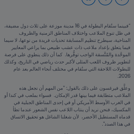
“فبينما ستُقام البطولة في 16 مدينة موزعة على ثلاث دول مضيفة، 
في ظل تنوع الملاعب واختلاف المناطق الزمنية والظروف 
المناخية، سيطرح تنظيم المسابقة تحديات فريدة من نوعها، لا سيما 
فيما يتعلق بإعداد ملاعب ذات عشب طبيعي بما يراعي المعايير 
الموحَّدة والمُتَّسقة الواجب توفُّرها.  كما أن ذلك ينطوي على فرصة 
لتطوير ظروف اللعب المثلى لأكبر حدث رياضي في التاريخ، وكذلك 
للبطولات اللاحقة التي ستُقام في مختلف أنحاء العالم بعد عام 
2026. 
وعلَّق فيرغسون على ذلك بالقول: "من المهم أن نجعل هذه 
الملاعب متطابقة فيما بينها قدر الإمكان.  فسواء بملعب في كندا أو 
في الغرب الأوسط الأمريكي أو في إحدى المناطق الجبلية في 
المكسيك، فنحن نريد أن ينتاب اللاعب نفس الشعور عندما تطأ 
قدماه المستطيل الأخضر،  لأن شغلنا الشاغل هو تحقيق الاتساق 
في هذا الصدد". 