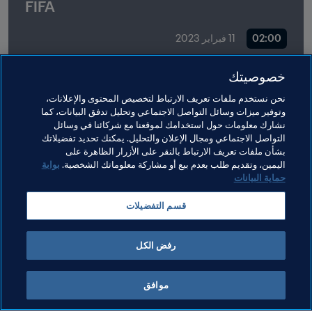
FIFA
02:00
11 فبراير 2023
خصوصيتك
نحن نستخدم ملفات تعريف الارتباط لتخصيص المحتوى والإعلانات،
وتوفير ميزات وسائل التواصل الاجتماعي وتحليل تدفق البيانات، كما
نشارك معلومات حول استخدامك لموقعنا مع شركائنا في وسائل
التواصل الاجتماعي ومجال الإعلان والتحليل. يمكنك تحديد تفضيلاتك
بشأن ملفات تعريف الارتباط بالنقر على الأزرار الظاهرة على
مواضيع مرتبطة
اليمين، وتقديم طلب بعدم بيع أو مشاركة معلوماتك الشخصية.
بوابة
حماية البيانات
حقوق الإنسان ومناهضة التمييز
المنظمة
Portugal
قسم التفضيلات
UEFA
رفض الكل
موافق