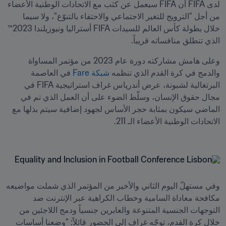
لدى FIFA أن FIFA سيعمل عن كثب مع الاتحادات الوطنية الأعضاء 
من أجل "الترويج للتغير الاجتماعي والاحتفاء بالتنوّع"، ولا سيما 
خلال بطولة كأس العالم للسيدات FIFA أستراليا ونيوزيلندا 2023™ 
الذي تنطلق منافساته قريباً.
وعلى هامش مشاركته دورة عام 2023 من مؤتمر المساواة 
والدمج في كرة القدم الذي تنظمه 
شبكة Fare
 في العاصمة 
البرتغالية لشبونة، عرض أندرياس غراف استراتيجية FIFA في 
مجال حقوق الإنسان، وسلّط الضوء على أن العمل الذي تم في 
الماضي سيكون بمثابة حجر الأساس لجهود إضافية سيتم بذلها مع 
وفي مستهلّ اليوم الثاني والأخير من المؤتمر الذي شملت مواضيعه 
مكافحة معاداة السامية وخطاب الكراهية عبر الإنترنت ضد 
التوجهات الجنسية المتنوعة والعابرين جنسياً ودمج اللاجئين من 
خلال كرة القدم، توجّه غراف إلى الحضور قائلاً: "وضعنا أساسات 