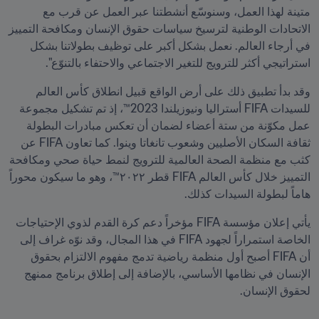
متينة لهذا العمل، وسنوسّع أنشطتنا عبر العمل عن قرب مع 
الاتحادات الوطنية لترسيخ سياسات حقوق الإنسان ومكافحة التمييز 
في أرجاء العالم. نعمل بشكل أكبر على توظيف بطولاتنا بشكل 
استراتيجي أكثر للترويج للتغير الاجتماعي والاحتفاء بالتنوّع".
وقد بدأ تطبيق ذلك على أرض الواقع قبيل انطلاق كأس العالم 
للسيدات FIFA أستراليا ونيوزيلندا 2023™، إذ تم تشكيل مجموعة 
عمل مكوّنة من ستة أعضاء لضمان أن تعكس مبادرات البطولة 
ثقافة السكان الأصليين وشعوب تانغاتا وينوا. كما تعاون FIFA عن 
كثب مع منظمة الصحة العالمية للترويج لنمط حياة صحي ومكافحة 
التمييز خلال كأس العالم FIFA قطر ٢٠٢٢™، وهو ما سيكون محوراً 
هاماً لبطولة السيدات كذلك.
يأتي إعلان مؤسسة FIFA مؤخراً دعم كرة القدم لذوي الإحتياجات 
الخاصة استمراراً لجهود FIFA في هذا المجال، وقد نوّه غراف إلى 
أن FIFA أصبح أول منظمة رياضية تدمج مفهوم الالتزام بحقوق 
الإنسان في نظامها الأساسي، بالإضافة إلى إطلاق برنامج ممنهج 