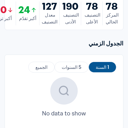
127
190
78
78
90
24
المركز 
التصنيف 
التصنيف 
معدل 
أكبر تقدّم
أكبر تر
الحالي
الأعلى
الأدنى
التصنيف
الجدول الزمني
1 السنة
5 السنوات
الجميع
No data to show