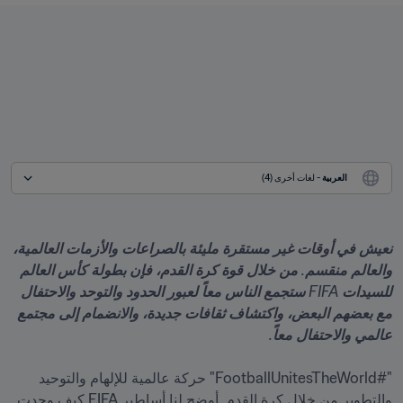
العربية
 - لغات أخرى (4)
نعيش في أوقات غير مستقرة مليئة بالصراعات والأزمات العالمية، 
والعالم منقسم. من خلال قوة كرة القدم، فإن بطولة كأس العالم 
للسيدات FIFA ستجمع الناس معاً لعبور الحدود والتوحد والاحتفال 
مع بعضهم البعض، واكتشاف ثقافات جديدة، والانضمام إلى مجتمع 
عالمي والاحتفال معاً.

"#FootballUnitesTheWorld" حركة عالمية للإلهام والتوحيد 
والتطوير من خلال كرة القدم. أوضح لنا أساطير FIFA كيف وحدت 