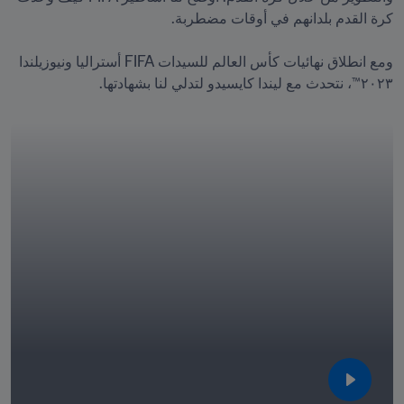
ومع انطلاق نهائيات كأس العالم للسيدات FIFA أستراليا ونيوزيلندا 
٢٠٢٣™، نتحدث مع ليندا كايسيدو لتدلي لنا بشهادتها.
