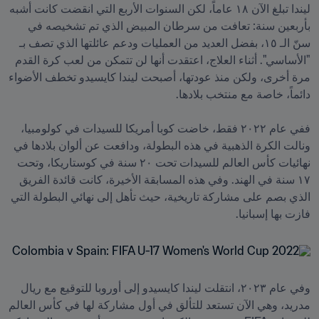
ليندا تبلغ الآن ١٨ عاماً، لكن السنوات الأربع التي انقضت كانت أشبه 
بأربعين سنة: تعافت من سرطان المبيض الذي تم تشخيصه في 
سنّ الـ ١٥، بفضل العديد من العمليات ودعم عائلتها الذي تصف بـ 
"الأساسي". أثناء العلاج، اعتقدت أنها لن تتمكن من لعب كرة القدم 
مرة أخرى، ولكن منذ عودتها، أصبحت ليندا كايسيدو تخطف الأضواء 
ففي عام ٢٠٢٢ فقط، خاضت كوبا أمريكا للسيدات في كولومبيا، 
ونالت الكرة الذهبية في هذه البطولة، ودافعت عن ألوان بلادها في 
نهائيات كأس العالم للسيدات تحت ٢٠ سنة في كوستاريكا، وتحت 
١٧ سنة في الهند. وفي هذه المسابقة الأخيرة، كانت قائدة الفريق 
الذي بصم على مشاركة تاريخية، حيث تأهل إلى نهائي البطولة التي 
فازت بها إسبانيا.
وفي عام ٢٠٢٣، انتقلت ليندا كايسيدو إلى أوروبا للتوقيع مع ريال 
مدريد، وهي الآن تستعد للتألق في أول مشاركة لها في كأس العالم 