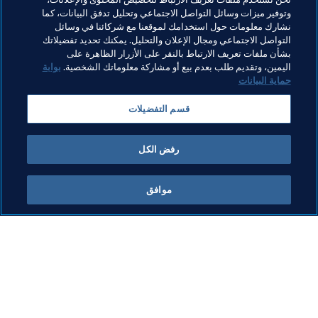
الشيء الجميل في كرة القدم".
وتوفير ميزات وسائل التواصل الاجتماعي وتحليل تدفق البيانات، كما
نشارك معلومات حول استخدامك لموقعنا مع شركائنا في وسائل
التواصل الاجتماعي ومجال الإعلان والتحليل. يمكنك تحديد تفضيلاتك
بشأن ملفات تعريف الارتباط بالنقر على الأزرار الظاهرة على
مواضيع مرتبطة
اليمين، وتقديم طلب بعدم بيع أو مشاركة معلوماتك الشخصية.
بوابة
حماية البيانات
Football Unites the World
المنظمة
Colombia
قسم التفضيلات
CONMEBOL
رفض الكل
موافق
ما يقوم به FIFA
كل الأخبار
الشؤون القانونية
كل الأخبار