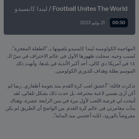
Football Unites The World / ليندا كايسيدو
00:50
21 يوليو 2023
المهاجمة الكولومبية ليندا كايسيدو يلقبونها بـ "الطفلة المعجزة"، 
لسبب وجيه. سجلت ظهورها الأول في عالم الاحتراف في سنّ الـ 
١٤ في أمريكا دي كالي، أحد أكبر الأندية في بلدها، وأنهت ذلك 
تذكرت قائلة: "أعشق لعب كرة القدم منذ نعومة أظفاري. ربما لم 
أكن أرى نفسي لاعبة محترفة، بل حدث ذلك بشكل تلقائي. لقد 
أتيحت لي فرصة اللعب لأول مرة في سن الرابعة عشرة، وهناك 
بدأت مغامرتي في عالم كرة القدم. من الواضح أن الطريق لم يكن 
مفروشاً بالورود، لكنه أعجبني منذ البداية".