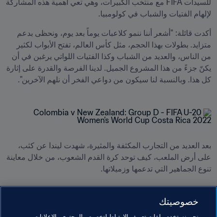
للسيدات FIFA مع منتخب الكبيرات، وهي تعي أهمية هذه المشاركة 
لإلهام الفتيات والشباب في كولومبيا.
أكدت قائلة: "أشعر أننا ننمو كلاعبات يوماً بعد يوم، ونحظى بدعم 
متزايد. بطولات بهذا الحجم، مثل كأس العالم، تفتح الأبواب لكثير 
من الناس، والعديد من الشباب وكذا الفتيات اللواتي يرغبن في أن 
يكنّ جزءً من هذا المشروع الجميل. لدينا الفرصة والقدرة على إثارة 
كل هذا. وبالنسبة لنا سيكون من دواعي الفخر أن نلهم الآخرين".
بعد العديد من التجارب المكثفة والمثيرة، شهدت ليندا عن كثب، 
على أرض الملعب، كيف توحد كرة القدم الشعوب، من خلال معاينة 
ختمت كايسيدو حديثها بالقول: "مع زميلاتي، حققنا نمواً هائلاً، وملأنا 
خصوصيتك
الملاعب، حيث نحظى دائماً بدعم الكبار والصغار على السواء. 
فكرة القدم لا عمر لها ولا جنس، فهي توحد العالم أجمع. وهذا هو 
نحن نستخدم ملفات تعريف الارتباط لتخصيص المحتوى والإعلانات،