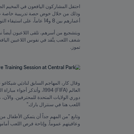
وذلك من خلال خوض حصة تدريبية خاصة 
أعمارهم بين 8 و14 عاماً، على استيفاء التوصية اليومية المتمثلة في 60 دقيقة من النشاط البدني.
شغف اللعب يتَّقد في نفوس اللاعبين الياف
تموز. 
اللعب هنا في سنترال بارك."
وعافيتهم عموماً. وإتاحة فرص اللعب أمامهم أ