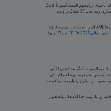
احتفل المشاركون اليافعون في المخيم الصيفي لمنظمة Street Soccer USA، القادمون من مختلف أنحاء نيويورك، باختتام برنامجهم الممتد أسبوعاً كاملاً، 
. وتضمّنت الفعالية تدريبات وتمارين ومباريات مصغّرة، وساعدت 35 طفلاً، تراوحت 
وبتشجيع من أسرهم، تلقى اللاعبون أيضاً نصائح من كالين كار،الجناح السابق في دوري الولايات المتحدة للمحترفين (MLS)، الذي أعرب عن حماسه لرؤية 
كأس العالم 2026 FIFA™
 يوم 19 يوليو/
وقال كار، المهاجم السابق لناديَي شيكاغو فاير وهيوستن دينامو "كان يوماً رائعاً هنا، إذ رأينا الجيل القادم يستلهم من اللعبة الجميلة. أتذكّر مشاهدتي لكأس 
العالم (FIFA) 1994، وأتذكر أجواء مباراة البرازيل والولايات المتحدة [التي فازت فيها البرازيل 1-0 في دور الـ16]؛ فقد ألهمتني لخوض مسيرة احترافية في 
دوري الولايات المتحدة للمحترفين. والآن، من المذهل أن نرى الأطفال يستلهمون من إقامة كأس العالم (FIFA) على مقربة من منازلهم، وأن يغتنموا فرصة 
وتابع "من المهم جداً أن يتمكن الأطفال من مشاهدة كأس العالم (FIFA) ثم اكتساب عادات صحية. ذلك أن ستين دقيقة يومياً مهمة جداً للأطفال ولصحتهم 