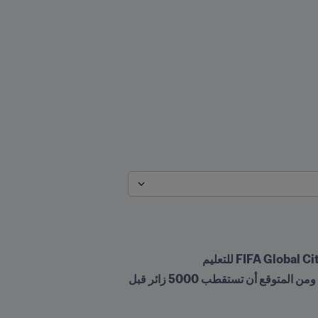
استقبلت ساحة FIFA في سنترال بارك مئات الأطفال منذ افتتاحها في 8 يونيو/حزيران ضمن الحصص الصيفية، ومن المتوقع أن تستقطب 5000 زائر قبل 