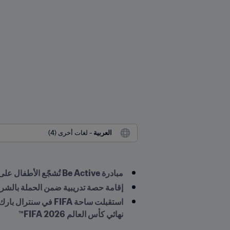
العربية
 - لغات أخرى (4)
مبادرة Be Active تُشجّع الأطفال على بلوغ الهدف الموصى به: 60 دقيقة من النشاط البدني يومياً
إقامة حصة تدريبية ضمن الحملة بالشراكة مع Street Soccer USA، أحد البرامج المستفيدة من صندوق l Citizen
نهائي كأس العالم 2026 FIFA™