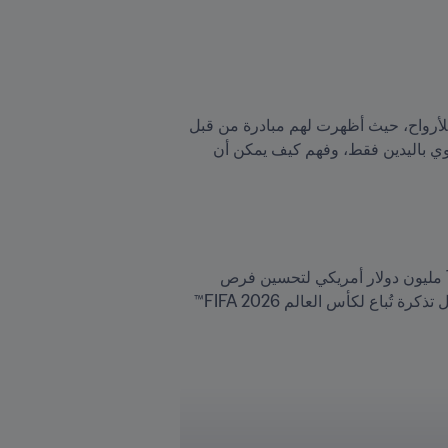
كما تسلّم المشاركون المتحمسون هدايا وشهادات تقديراً لجهودهم. كما أتيحت للأطفال فرصة أن يصبحوا منقذين للأرواح، حيث أظهرت لهم مبادرة من قبل 
FIFA Medical وجمعية القلب الأمريكية (AHA) كيفية التعرف على السكتة القلبية، وممارسة الإنعاش القلبي الرئوي باليدين فقط، وفهم كيف يمكن أن 
ويهدف صندوق FIFA Global Citizen للتعليم، الذي يُروَّج له في إطار حملة Unite for Education، إلى جمع 100 مليون دولار أمريكي لتحسين فرص 
الحصول على تعليم جيد وممارسة كرة القدم لملايين الأطفال حول العالم. ويُخصّص دولار أمريكي واحد من ثمن كل تذكرة تُباع لكأس العالم 2026 FIFA™ 