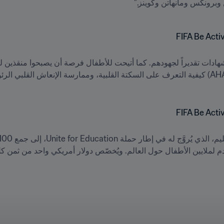
وبرونكس ومانهاتن وكوينز."