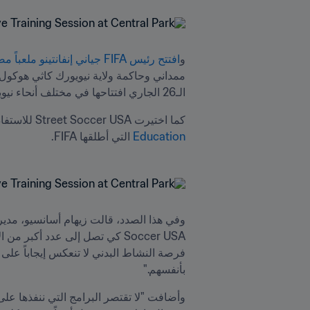
و
افتتح رئيس FIFA جياني إنفانتينو ملعباً مصغّراً ضمن مشروع FIFA Arena في سنترال بارك
الـ26 الجاري افتتاحها في مختلف أنحاء نيويورك.
كما اختيرت Street Soccer USA للاستفادة من تمويل 
Education
 التي أطلقها FIFA.
بأنفسهم."