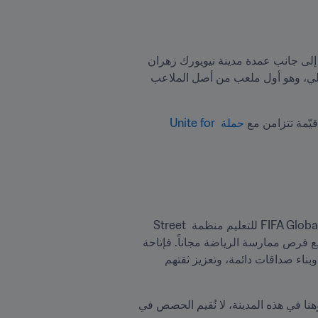
 يوم 8 يونيو/حزيران، إلى جانب عمدة مدينة نيويورك زهران 
ممداني وحاكمة ولاية نيويورك كاثي هوكول. ومنذ ذلك الحين، أصبح الملعب يحظى بشعبية كبيرة في المجتمع المحلي، وهو أول ملعب من أصل الملاعب 
يّمة تتزامن مع 
حملة Unite for 
وفي هذا الصدد، قالت زيهام أسانسيو، مديرة البرامج في Street Soccer USA "يسرّنا أن يدعم صندوق FIFA Global Citizen للتعليم منظمة Street 
Soccer USA كي تصل إلى عدد أكبر من الأسر ذات الدخل المحدود وأطفالها، ضمن رسالتنا لمكافحة الفقر وتوسيع فرص ممارسة الرياضة مجاناً. فإتاحة 
فرصة النشاط البدني لا تنعكس إيجاباً على صحتهم فحسب، بل ثبت أنها تُساعدهم أيضاً على التركيز في المدرسة، وبناء صداقات دائمة، وتعزيز ثقتهم 
وأضافت "لا تقتصر البرامج التي ننفذها على نيويورك وحدها، بل تمتد كذلك إلى لوس أنجلوس وكانساس وميامي. وهنا في هذه المدينة، لا نُقيم الحصص في 