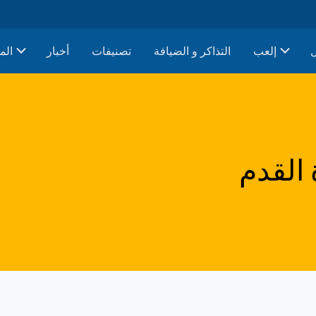
إلعب
التذاكر و الضيافة
تصنيفات
أخبار
الم
 القدم