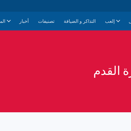
إلعب
التذاكر و الضيافة
تصنيفات
أخبار
الم
ة القدم