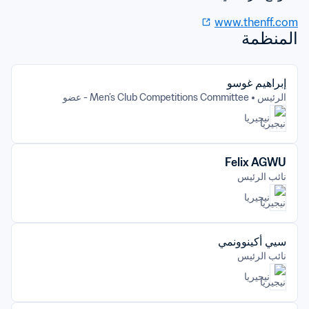
www.thenff.com
المنظمة
إبراهيم غوسو
الرئيس
Men’s Club Competitions Committee - عضو
نيجيريا
Felix AGWU
نائب الرئيس
نيجيريا
سيي أكينوونمي
نائب الرئيس
نيجيريا