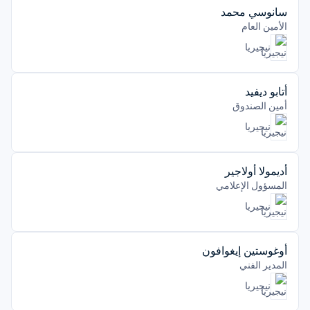
سانوسي محمد
الأمين العام
نيجيريا
أتابو ديفيد
أمين الصندوق
نيجيريا
أديمولا أولاجير
المسؤول الإعلامي
نيجيريا
أوغوستين إيغوافون
المدير الفني
نيجيريا