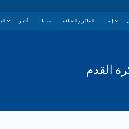
إلعب
التذاكر و الضيافة
تصنيفات
أخبار
الم
رة القدم