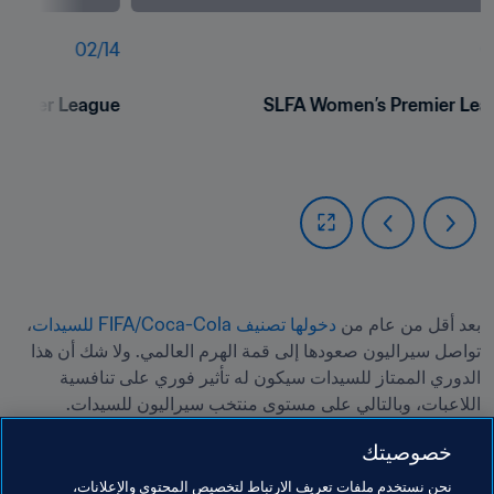
02
/
14
0
remier League
SLFA Women’s Premier Lea
بعد أقل من عام من 
دخولها 
تصنيف FIFA/Coca-Cola للسيدات
، 
تواصل سيراليون صعودها إلى قمة الهرم العالمي. ولا شك أن هذا 
الدوري الممتاز للسيدات سيكون له تأثير فوري على تنافسية 
خصوصيتك
على أي حال، يبدو أن سيدات سيراليون يسرن، اليوم، على الطريق 
نحن نستخدم ملفات تعريف الارتباط لتخصيص المحتوى والإعلانات،