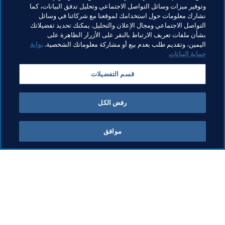
وتوفير ميزات وسائل التواصل الاجتماعي وتحليل تدفق البيانات، كما
نشارك معلومات حول استخدامك لموقعنا مع شركائنا في وسائل
التواصل الاجتماعي ومجال الإعلان والتحليل. يمكنك تحديد تفضيلاتك
بشأن ملفات تعريف الارتباط بالنقر على الأزرار الظاهرة على
مواضيع مرتبطة
اليمين، وتقديم طلب بعدم بيع أو مشاركة معلوماتك الشخصية.
بوابة
حماية البيانات
الارتقاء بكرة القدم
برنامج FIFA Forward
المنظمة
قسم التفضيلات
CAF
Sierra Leone
رفض الكل
موافق
ما يقوم به FIFA
كل الأخبار
الشؤون القانونية
كل الأخبار