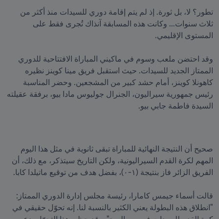
تطور؟ لا، بل ثورة. إذ لم يتم إقامة دوري للسيدات منذ أكثر من 
ثلاث سنوات... وكانت هذه المسابقة آنذاك تُجرى فقط على 
وقد احتضن ملعب وسوم في ماكيني المباراة الافتتاحية للدوري 
الممتاز الجديد للسيدات. حيث استقبل فريق مينا كوينز نظيره 
كاهونلا كوينز، أمام حشد كبير من المشجعين. وحضر المناسبة 
رئيس جمهورية سيراليون، الجنرال جوليوس مادا بيو، برفقة عقيلته 
السيدة فاطمة جابي بيو.
صحيح أن النتيجة النهائية للمباراة تبقى ثانوية في مثل هذا اليوم 
المهم لكرة القدم السيراليونية، ولكن التاريخ سيتذكر، مع ذلك، أن 
قالت أسماء جيمس كامارا، رئيسة مجلس إدارة الدوري الممتاز: 
"انطلاق هذه البطولة يعني الكثير بالنسبة لنا. إنه تحوّل حقيقي في 