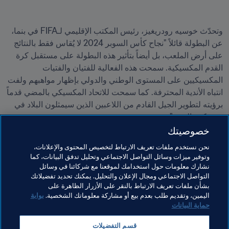
وتحدّث خوسيه رودريغيز، رئيس المكتب الإقليمي لـFIFA في بنما، 
عن البطولة قائلاً "نجاح كأس السوبر 2024 لا يُقاس فقط بالنتائج 
على أرض الملعب، بل أيضاً بتأثير هذه البطولة على مستقبل كرة 
القدم المكسيكية. سمحت هذه الفعالية للفتيان والفتيات 
المكسيكيين على المستوى الوطني والدولي بإظهار مواهبهم ولفت 
انتباه الأندية المحترفة. كما سمحت للاتحاد المكسيكي بالمضي قدماً 
برؤيته لتطوير الجيل القادم من اللاعبين الذين سيمثلون البلاد في 
نخبة كرة القدم."
خصوصيتك
مواضيع مرتبطة
نحن نستخدم ملفات تعريف الارتباط لتخصيص المحتوى والإعلانات،
وتوفير ميزات وسائل التواصل الاجتماعي وتحليل تدفق البيانات، كما
نشارك معلومات حول استخدامك لموقعنا مع شركائنا في وسائل
الارتقاء بكرة القدم
برنامج FIFA Forward
المنظمة
التواصل الاجتماعي ومجال الإعلان والتحليل. يمكنك تحديد تفضيلاتك
بشأن ملفات تعريف الارتباط بالنقر على الأزرار الظاهرة على
Concacaf
Mexico
اليمين، وتقديم طلب بعدم بيع أو مشاركة معلوماتك الشخصية.
بوابة
حماية البيانات
قسم التفضيلات