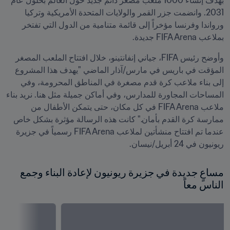
بهدف إنشاء 1000 ملعب مصغر دائم جديد حول العالم بحلول عام 
2031. وانضمت جزر القمر والولايات المتحدة الأمريكية وتركيا 
ورواندا وفرنسا مؤخراً إلى قائمة متنامية من الدول التي تفتخر 
بملاعب FIFA Arena جديدة.
وأوضح رئيس FIFA، جياني إنفانتينو، خلال افتتاح الملعب المصغر 
المؤقت في باريس في مارس/آذار الماضي "يهدف هذا المشروع 
إلى بناء ملاعب كرة قدم مصغرة في المناطق المحرومة، وفي 
المساحات المجاورة للمدارس، وفي أماكن جميلة مثل هنا. نريد بناء 
ملاعب FIFA Arena في كل مكان، حتى يتمكن الأطفال من 
ممارسة كرة القدم بأمان." كانت هذه الرسالة مؤثرة بشكل خاص 
عندما تم افتتاح منشأتين لملاعب FIFA Arena رسمياً في جزيرة 
ريونيون في 24 أبريل/نيسان.
مساعٍ جديدة في جزيرة ريونيون لإعادة البناء وجمع 
الناس معاً