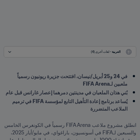
العربية
 - لغات أخرى (4)
في 24 و25 أبريل/نيسان، افتتحت جزيرة ريونيون رسمياً 
ملعبين لـFIFA Arena
بُني هذان الملعبان في مدينتين دمرهما إعصار غارانس قبل عام
يُساعد برنامج إعادة التأهيل التابع لمؤسسة FIFA في ترميم 
الملاعب المتضررة
انطلق مشروع ملاعب FIFA Arena رسمياً في الكونغرس الخامس 
والسبعين لـFIFA في أسونسيون، باراغواي، في مايو/أيار 2025، 