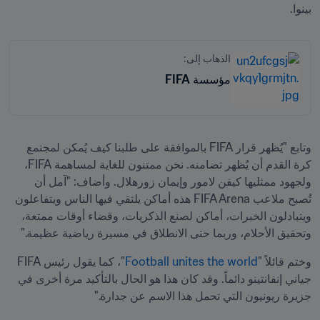
بينوا.
الذهاب إلى:
مؤسسة FIFA
وتابع "يُظهر قرار FIFA بالموافقة على طلبنا كيف يُمكن لمجتمع 
كرة القدم أن يُظهر تضامنه. نحن ممتنون للغاية لمساهمة FIFA، 
ولجهود ممثليها كيفن لامور وإيمان زورهلال. وأضاف: "آمل أن 
تُصبح ملاعب FIFA Arena هذه أماكن يلتقي فيها الناس ويتفاعلون 
ويتبادلون الخبرات، أماكن لصنع الذكريات، وقضاء أوقات ممتعة، 
وتحقيق الأحلام، وربما حتى الانطلاق في مسيرة رياضية عظيمة."
وختم قائلاً "
Football unites the world
"، كما يقول رئيس FIFA 
جياني إنفانتينو دائماً. وقد كان هذا هو الحال بالتأكيد مرة أخرى في 
جزيرة ريونيون التي تحمل هذا الاسم عن جدارة."