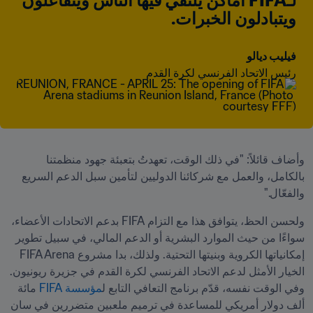
لـFIFA أماكن يلتقي فيها الناس ويتفاعلون 
ويتبادلون الخبرات.
فيليب ديالو
رئيس الاتحاد الفرنسي لكرة القدم
وأضاف قائلاً: "في ذلك الوقت، تعهدتُ بتعبئة جهود منظمتنا 
بالكامل، والعمل مع شركائنا الدوليين لتأمين سبل الدعم السريع 
والفعّال."
ولحسن الحظ، يتوافق هذا مع التزام FIFA بدعم الاتحادات الأعضاء، 
سواءًا من حيث الموارد البشرية أو الدعم المالي، في سبيل تطوير 
إمكانياتها الكروية وبنيتها التحتية. ولذلك، بدا مشروع FIFA Arena 
الخيار الأمثل لدعم الاتحاد الفرنسي لكرة القدم في جزيرة ريونيون. 
وفي الوقت نفسه، قدّم برنامج التعافي التابع ل
مؤسسة FIFA
 مائة 
ألف دولار أمريكي للمساعدة في ترميم ملعبين متضررين في سان 