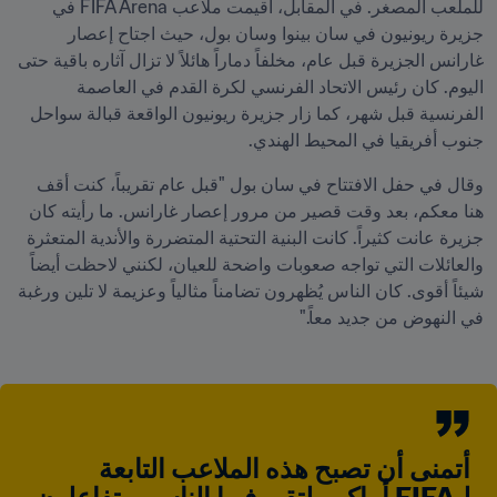
للملعب المصغر. في المقابل، أُقيمت ملاعب FIFA Arena في 
جزيرة ريونيون في سان بينوا وسان بول، حيث اجتاح إعصار 
غارانس الجزيرة قبل عام، مخلفاً دماراً هائلاً لا تزال آثاره باقية حتى 
اليوم. كان رئيس الاتحاد الفرنسي لكرة القدم في العاصمة 
الفرنسية قبل شهر، كما زار جزيرة ريونيون الواقعة قبالة سواحل 
جنوب أفريقيا في المحيط الهندي.
وقال في حفل الافتتاح في سان بول "قبل عام تقريباً، كنت أقف 
هنا معكم، بعد وقت قصير من مرور إعصار غارانس. ما رأيته كان 
جزيرة عانت كثيراً. كانت البنية التحتية المتضررة والأندية المتعثرة 
والعائلات التي تواجه صعوبات واضحة للعيان، لكنني لاحظت أيضاً 
شيئاً أقوى. كان الناس يُظهرون تضامناً مثالياً وعزيمة لا تلين ورغبة 
في النهوض من جديد معاً."
أتمنى أن تصبح هذه الملاعب التابعة 