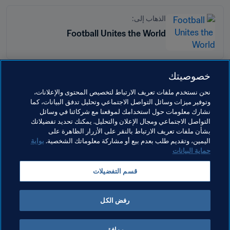
الذهاب إلى:
Football Unites the World
خصوصيتك
مواضيع مرتبطة
نحن نستخدم ملفات تعريف الارتباط لتخصيص المحتوى والإعلانات،
وتوفير ميزات وسائل التواصل الاجتماعي وتحليل تدفق البيانات، كما
نشارك معلومات حول استخدامك لموقعنا مع شركائنا في وسائل
الارتقاء بكرة القدم
الاتحادات الأعضاء
المنظمة
التواصل الاجتماعي ومجال الإعلان والتحليل. يمكنك تحديد تفضيلاتك
بشأن ملفات تعريف الارتباط بالنقر على الأزرار الظاهرة على
UEFA
France
اليمين، وتقديم طلب بعدم بيع أو مشاركة معلوماتك الشخصية.
بوابة
حماية البيانات
قسم التفضيلات
رفض الكل
تطوير كرة القدم
موافق