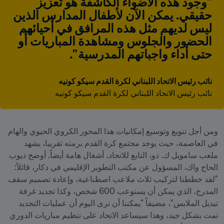
"وجود هذه الأضواء الكاشفة هو تعزيز 
حقيقي. يمكن الآن لأطفال المدارس الذين 
ليس لديهم مثل هذه المرافق في أحيائهم 
الحضور والجلوس ومشاهدة المباريات أو 
حتى أداء واجباتهم المدرسية ".
نائب رئيس الاتحاد اللبناني لكرة القدم سيكو كونيه
نائب رئيس الاتحاد اللبناني لكرة القدم سيكو كونيه
ومن أجل تنويع وتوسيع إمكانيات هذا المحور الكروي الحيوي والهام 
في العاصمة، حيث يوجد مجتمع كرة القدم برمته تقريبا، يشهد 
ملعب سامويل ك. دو، التابع للاتحاد، أشغال هامة أيضاً. أوضح ديوب 
الحاج واك، المسؤول عن مكتب التطوير الإقليمي في دكار، قائلاً: 
"لقد خططنا لتركيب ثلاث ملاعب اصطناعية، وإعادة تصميم سقف 
المدرج، الذي يمكن أن يستوعب 600 شخص، وكذا تجديد غرفة 
تبديل الملابس"، مضيفاً "يمكننا أن نرى اليوم أن عمليات التجديد 
تمت بشكل جيد، وهذا سيساعد الاتحاد على تنظيم مباريات الدوري 