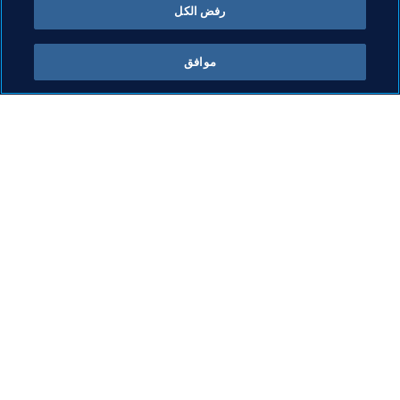
رفض الكل
موافق
ما يقوم به FIFA
كل الأخبار
الشؤون القانونية
كل الأخبار
نظام الانتقالات
التقارير والوثائق
كرة القدم للسيدات
مؤسسة FIFA
تطوير كرة القدم
FIFA Museum
الابتكار
الوظائف
تطوير المواهب
تنظيم البطولات 
الاستدامة