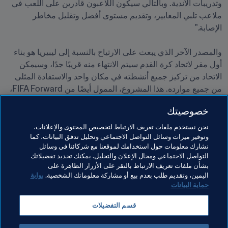
وتدريبات الأندية. وبالتالي سيكون اللاعبون قادرين على اللعب في 
ملاعب تلبي المعايير، وتقديم مستوى أفضل وتقليل مخاطر 
والمصدر الآخر الذي يبعث على الارتياح بالنسبة إلى ليبيريا هو بناء 
أول مقر لاتحاد كرة القدم سيتم الانتهاء منه قريبًا جدًا، وسيمكن 
الاتحاد من تركيز جميع أنشطته في مكان واحد والاستفادة المثلى 
من جميع موارده. هذا المشروع، الممول أيضًا من FIFA Forward، 
سيعطي أيضًا دفعة جديدة لتطوير كرة القدم في ليبيريا ويندرج في 
خصوصيتك
إطار من 
رغبة رئيس FIFA جياني إنفانتينو 
في جعل كرة القدم 
نحن نستخدم ملفات تعريف الارتباط لتخصيص المحتوى والإعلانات،
وتوفير ميزات وسائل التواصل الاجتماعي وتحليل تدفق البيانات، كما
نشارك معلومات حول استخدامك لموقعنا مع شركائنا في وسائل
التواصل الاجتماعي ومجال الإعلان والتحليل. يمكنك تحديد تفضيلاتك
بشأن ملفات تعريف الارتباط بالنقر على الأزرار الظاهرة على
مواضيع مرتبطة
اليمين، وتقديم طلب بعدم بيع أو مشاركة معلوماتك الشخصية.
بوابة
حماية البيانات
الارتقاء بكرة القدم
برنامج FIFA Forward
المنظمة
قسم التفضيلات
CAF
Liberia