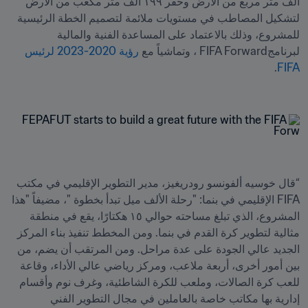
ألف متر مربع من الأرض وحفر ١٩٩ ألف متر مكعب من الأرض 
لتشكيل المصاطب في مستويات ملائمة لتصميم الخطة الرئيسية 
للمشروع، وذلك بالاعتماد على المساعدة الفنية والمالية 
لبرنامجFIFA Forward ، وتماشياً مع 
رؤية 2020-2023 لرئيس 
FIFA
“قال خوسيه ألفونسو رودريغيز، مدير التطوير الإقليمي في مكتب 
FIFA الإقليمي في بنما: "رحلة الألف ميل تبدأ بخطوة "، مضيفاً "هذا 
المشروع، الذي تبلغ مساحته حوالي ١٥ هكتارًا، يقع في منطقة 
مثالية لتطوير كرة القدم في بنما. ومن المخطط تنفيذ بناء المركز 
الجديد عالي الجودة على عدة مراحل. ومن المرتقب أن يضم، من 
بين أمور أخرى، أربعة ملاعب، ومركز رياضي عالي الأداء، وقاعة 
للعب كرة الصالات، وملعب للكرة الشاطئية، وغرف نوم وأقسام 
إدارية بها مكاتب خاصة بالعاملين في مجال التطوير الفني 