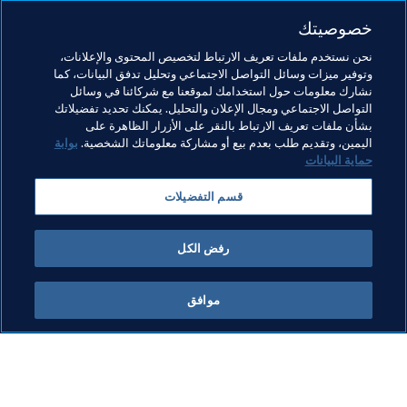
خصوصيتك
نحن نستخدم ملفات تعريف الارتباط لتخصيص المحتوى والإعلانات،
وتوفير ميزات وسائل التواصل الاجتماعي وتحليل تدفق البيانات، كما
مواضيع مرتبطة
نشارك معلومات حول استخدامك لموقعنا مع شركائنا في وسائل
التواصل الاجتماعي ومجال الإعلان والتحليل. يمكنك تحديد تفضيلاتك
بشأن ملفات تعريف الارتباط بالنقر على الأزرار الظاهرة على
برنامج FIFA Forward
المنظمة
اليمين، وتقديم طلب بعدم بيع أو مشاركة معلوماتك الشخصية.
بوابة
حماية البيانات
كأس العالم للسيدات أستراليا ونيوزيلاندا 2023 FIFA™
قسم التفضيلات
Concacaf
Panama
رفض الكل
موافق