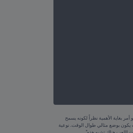
وعن هذا المشروع، قال دويليو دافينو، المدير الرياضي للاتحاد المكسيكي لكرة القدم: "امتلاك أرضية لعب هجينة هو أمر بغاية الأهمية نظراً لكونه يسمح 
لمنتخباتنا العديدة باستخدامها بشكل أكثر انتظاماً. (أصبح بوسعنا) تخصيصه للعب لساعات أطول في الأسبوع، بحيث يكون بوضع مثالي طوال الوقت. نوعية 
ت اللعب هناك تشبه هذه".