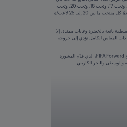
عليه استخدام ثلاث أرضيات لعب بالمقاس الكامل وأرضيتين بمقاس نصفي لسبعة فرق رجال (تحت 15، وتحت 16، وتحت 17، وتحت 18، وتحت 20، وتحت 
22 سنة، والمنتخب الأول)، بالإضافة لأربعة فرق سيدات (تحت 15، وتحت 17، وتحت 20، والمنتخب الأول)، بحيث يضمّ كل منتخب ما بين 20 إلى 25 لاعب/ة 
ولا تقتصر التحديات على ذلك، بل هناك عامل الطقس كذلك، إذ يقع المركز في العاصمة مكسيكو سيتي وتُحيط به منطقة يانعة بالخضرة وغابات ممتدة، إلا 
أن كمية الأمطار المتساقطة على امتداد العام، والمشاكل الناتجة عن نظام ترشيح المياه في إحدى أرضيات اللعب ذات المقاس الكامل تؤدي إلى خروجه 
ولهذا السبب، تم اتخاذ قرار بتحويله إلى ملعب هجين (مزيج من العشب الطبيعي والاصطناعي). وبفضل دعم برنامج FIFA Forward، الذي قدّم المشورة 
ة والوسطى والبحر الكاريبي. 