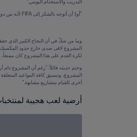
التدريب والاستخدام اليومي."
"أودّ أن أتوجه بالشكر إلى FIFA لأنه من دون الدعم الكبير الذي قدمه عبر تمويل برنامج FIFA Forward، لم نكن لنتمكن من إتمام هذا المشروع الهام". 
لكرة القدم على هذا المشروع كان ممتعاً، ب
أخرى للقيام بمشاريع مشابهة."
أرضية لعب هجيبة لمنتخبات المك