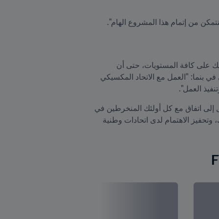
وما من شكّ في أن النجاح الكبير الذي حققه هذا المشروع سيرفع مستوى كرة قدم الرجال والسيدات في المكسيك على كافة المستويات، حتى أن 
المشروع لاقى صدى خارج حدود المكسيك، وهو ما قال عنه راؤول مينديز، مدير التطوير في مكتب FIFA الإقليمي في بنما: "العمل مع الاتحاد المكسيكي 
نفيذ العمل".
وختم حديثه قائلاً: "رغم أن المشروع دام أربعة أشهر، إلا أن التخطيط تطلّب مدة أطول بكثير لأنه من المهم التوصل إلى اتفاق مع كل أولئك المنخرطين في 
المشروع، وتنسيق كافة المواعيد المتعلقة بتدريبات المنتخبات في المركز. تمكّنّا من ترك إرث عظيم في المكسيك، وتحفيز الاهتمام لدى اتحادات وطنية 