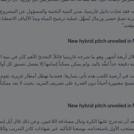
طحه."
يقة جداً تُنفَّذ باليد، ولم يمكن ممكناً إتمامها إلا بفضل تنسيق كل 