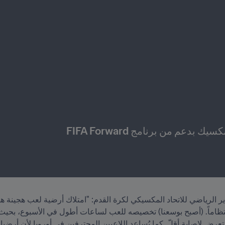
دعم من برنامج FIFA Forward
ض لإصابة أقلّ. كما يُساعد اللاعبين المحترفين في أوروبا لأن أرضيا