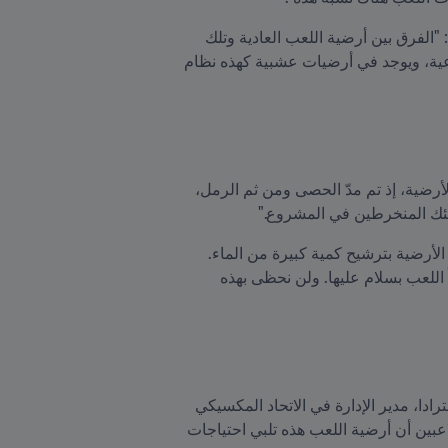
أما عن السرّ الكامن وراء أرضية اللعب هذه، فقد تحدّث دانيل غارسيا، مدير البنية التحتية والمسؤول عن المشروع: "الفرق بين أرضية اللعب العادية وتلك 
الهجينة هو في الأرض. إذ يوجد في الهجينة تربة تضمّ حصى ورمال تُسهِّل عملية ترشيح المياه ومدّ الألياف الاصطناعية، ويوجد في أرضيات عشبية كهذه نظام 
شهدت أرضية اللعب عملية تحوّل جذرية خلال أربعة أشهر. وهو ما شرحه غارسيا قائلاً: التحديّ الأهم كان في بنية الأرضية، إذ تم مدّ الحصى ومن ثم الرمل، 
أولئك المنخرطين في المشروع."
وأردف قائلاً: "بدأت كل تلك الجهود التي بُذلت في أرضية اللعب هذه تأتي بثمارها. فعندما تهطل أمطار غزيرة، تقوم الأرضية بترشيح كمية كبيرة من الماء. 
تمتلئ الأرضيات التقليدية بالمياه، حتى أنها تصبح مغمورة أحياناً دون القدرة على تصريف المزيد، بحيث لا يعد ممكناً اللعب بسلام عليها. ولن نحظى بهذه 
لا يمكن القول إن أرضية اللعب صالحة إلا بعد أن تتدحرج عليها الكرة وتنال مصادقة اللاعبين. وعن ذلك قال أبل إسترادا، مدير الإدارة في الاتحاد المكسيكي 
لكرة القدم: "تم استكمال المشروع، وبدأ المنتخب الأول باستخدامه. بوسعنا التأكيد عبر شهادات كادر التدريب واللاعبين أن أرضية اللعب هذه تلبي احتياجات 