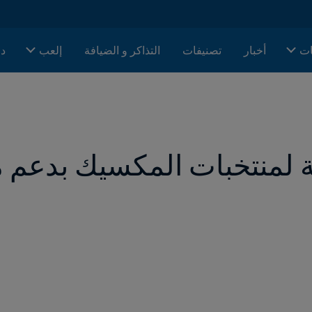
ات
أخبار
تصنيفات
التذاكر و الضيافة
إلعب
دا