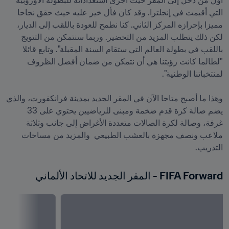
أول من دخل إلى المقر حيث أجرى استعداداته للبطولة الأوروبية 
التي أقيمت في إنجلترا. وقد كان فأل خير عليه حيث حقق نجاحا 
مميزا بإحرازه المركز الثاني. كنا نطمح للعودة باللقب إلى الديار، 
لكن ذلك يتطلب المزيد من التحضير. وربما سنتمكن من التتويج 
باللقب في بطولة العالم التي ستقام السنة المقبلة". وتابع قائلا 
"لطالما كانت رؤيتنا هي أن نتمكن من ضمان أفضل الظروف 
وهذا ما أصبح متاحا الآن في المقر الجديد بمدينة فرانكفورت، والذي 
يضم صالة كرة قدم ضخمة ومبنى للرياضيين يحتوي على 33 
غرفة، وصالة لكرة الصالات متعددة الأغراض إلى جانب وثلاثة 
ملاعب ونصف مجهزة بالعشب الطبيعي  والمزيد من مساحات 
التدريب.

FIFA Forward - المقر الجديد للاتحاد الألماني