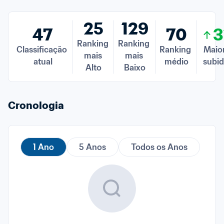
25
129
47
70
3
Ranking 
Ranking 
Classificação 
Ranking 
Maior
mais 
mais 
atual
médio
subid
Alto
Baixo
Cronologia
1 Ano
5 Anos
Todos os Anos