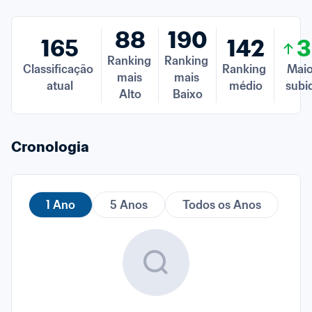
88
190
165
142
3
Ranking 
Ranking 
Classificação 
Ranking 
Maio
mais 
mais 
atual
médio
subi
Alto
Baixo
Cronologia
1 Ano
5 Anos
Todos os Anos