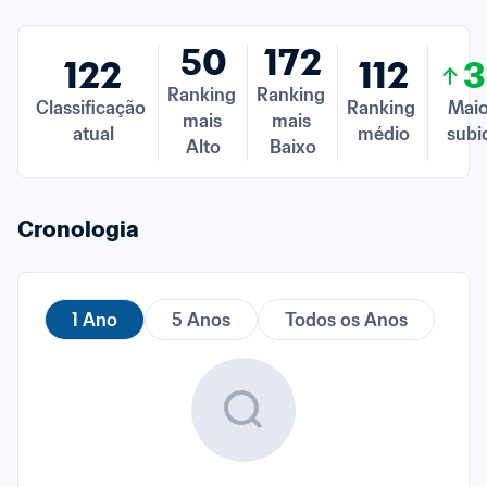
50
172
122
112
3
Ranking 
Ranking 
Classificação 
Ranking 
Maio
mais 
mais 
atual
médio
subi
Alto
Baixo
Cronologia
1 Ano
5 Anos
Todos os Anos