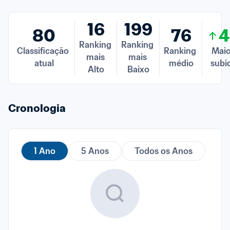
16
199
80
76
4
Ranking 
Ranking 
Classificação 
Ranking 
Maio
mais 
mais 
atual
médio
subi
Alto
Baixo
Cronologia
1 Ano
5 Anos
Todos os Anos