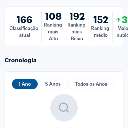
108
192
166
152
3
Ranking 
Ranking 
Classificação 
Ranking 
Maior
mais 
mais 
atual
médio
subi
Alto
Baixo
Cronologia
1 Ano
5 Anos
Todos os Anos