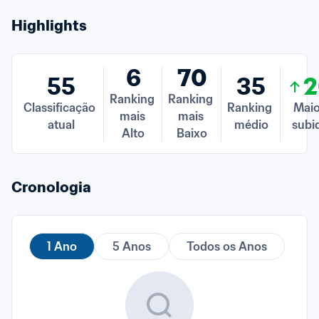
Highlights
6
70
55
35
2
Ranking 
Ranking 
Classificação 
Ranking 
Maio
mais 
mais 
atual
médio
subi
Alto
Baixo
Cronologia
1 Ano
5 Anos
Todos os Anos