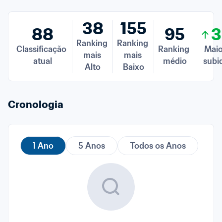
38
155
88
95
3
Ranking 
Ranking 
Classificação 
Ranking 
Maio
mais 
mais 
atual
médio
subi
Alto
Baixo
Cronologia
1 Ano
5 Anos
Todos os Anos