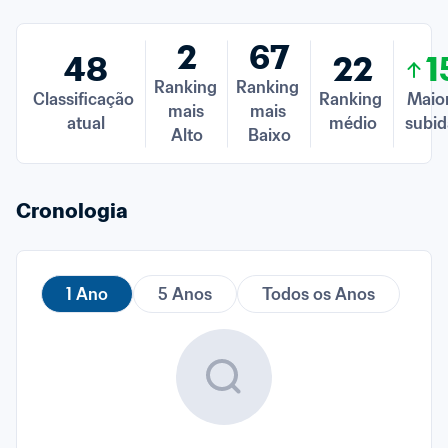
2
67
48
22
1
Ranking 
Ranking 
Classificação 
Ranking 
Maior
mais 
mais 
atual
médio
subid
Alto
Baixo
Cronologia
1 Ano
5 Anos
Todos os Anos