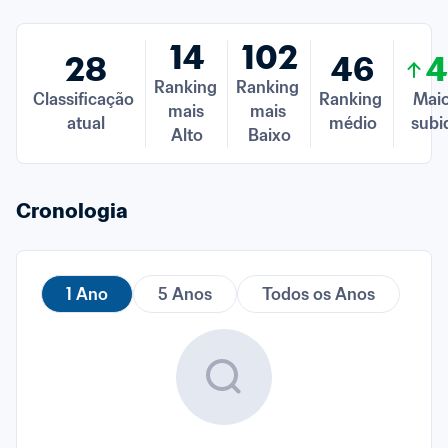
14
102
28
46
Ranking 
Ranking 
Classificação 
Ranking 
Maio
mais 
mais 
atual
médio
subi
Alto
Baixo
Cronologia
1 Ano
5 Anos
Todos os Anos