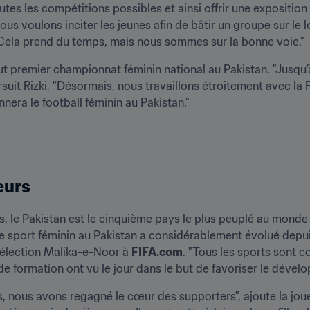
es les compétitions possibles et ainsi offrir une exposition i
Nous voulons inciter les jeunes afin de bâtir un groupe sur le
. Cela prend du temps, mais nous sommes sur la bonne voie."
out premier championnat féminin national au Pakistan. "Jusqu’
rsuit Rizki. "Désormais, nous travaillons étroitement avec la F
nera le football féminin au Pakistan." 
eurs
ts, le Pakistan est le cinquième pays le plus peuplé au mond
"Le sport féminin au Pakistan a considérablement évolué depui
sélection Malika-e-Noor à 
FIFA.com
. "Tous les sports sont c
 de formation ont vu le jour dans le but de favoriser le dévelo
 nous avons regagné le cœur des supporters", ajoute la joue