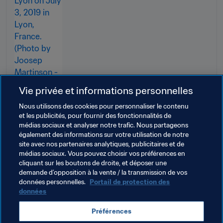
Vie privée et informations personnelles
Nous utilisons des cookies pour personnaliser le contenu
et les publicités, pour fournir des fonctionnalités de
médias sociaux et analyser notre trafic. Nous partageons
également des informations sur votre utilisation de notre
site avec nos partenaires analytiques, publicitaires et de
Thèmes en lien
médias sociaux. Vous pouvez choisir vos préférences en
cliquant sur les boutons de droite, et déposer une
demande d’opposition à la vente / la transmission de vos
Football Féminin
Commercial
Organisation
données personnelles.
Portail de protection des
données
Coupe du Monde Féminine de la FIFA 2023
Préférences
Rwanda
CAF