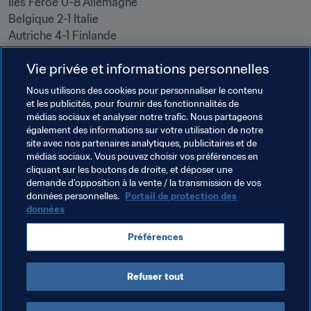
Iles Féroé 0-8 Allemagne

Belgique 2-1 Italie

Autriche 4-1 Finlande
Vie privée et informations personnelles
Reste à jouer (20h30)
Nous utilisons des cookies pour personnaliser le contenu
﻿Irlande du Nord - Slovaquie

et les publicités, pour fournir des fonctionnalités de
Espagne - Serbie
médias sociaux et analyser notre trafic. Nous partageons
également des informations sur votre utilisation de notre
site avec nos partenaires analytiques, publicitaires et de
Thèmes en lien
médias sociaux. Vous pouvez choisir vos préférences en
cliquant sur les boutons de droite, et déposer une
demande d’opposition à la vente / la transmission de vos
Germany
Norway
Scotland
Sweden
données personnelles.
Portail de protection des
données
Belgium
Denmark
Netherlands
Préférences
Switzerland
Refuser tout