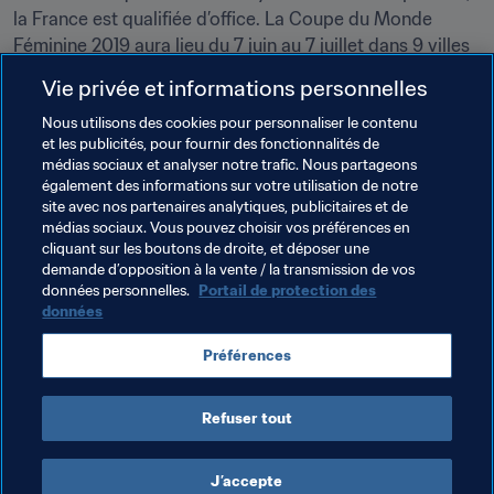
la France est qualifiée d’office. La Coupe du Monde 
Féminine 2019 aura lieu du 7 juin au 7 juillet dans 9 villes 
françaises.
Vie privée et informations personnelles
Retrouvez les dernières informations sur le tournoi ici :
Nous utilisons des cookies pour personnaliser le contenu
et les publicités, pour fournir des fonctionnalités de
Site Internet officiel
médias sociaux et analyser notre trafic. Nous partageons
également des informations sur votre utilisation de notre
Facebook
site avec nos partenaires analytiques, publicitaires et de
Twitter
médias sociaux. Vous pouvez choisir vos préférences en
cliquant sur les boutons de droite, et déposer une
demande d’opposition à la vente / la transmission de vos
Thèmes en lien
données personnelles.
Portail de protection des
données
Netherlands
Switzerland
Denmark
Préférences
Belgium
Refuser tout
J’accepte